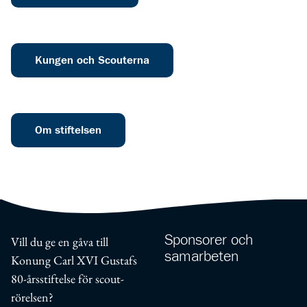
Kungen och Scouterna
Om stiftelsen
Sponsorer och
Vill du ge en gåva till
samarbeten
Konung Carl XVI Gustafs
80-års­stiftelse för scout­
rörelsen?