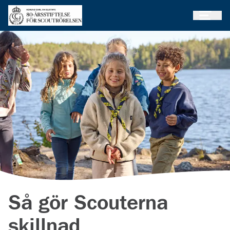
Öppna 
Gå till huvudinnehållet
Så gör Scouterna
skillnad