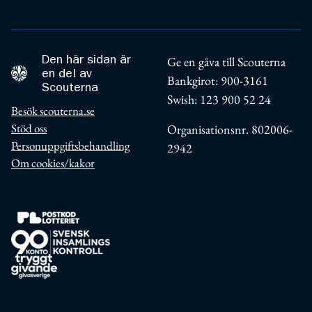
Den här sidan är
Ge en gåva till Scouterna
en del av
Bankgirot: 900-3161
Scouterna
Swish: 123 900 52 24
Besök scouterna.se
Stöd oss
Organisationsnr. 802006-
Personuppgiftsbehandling
2942
Om cookies/kakor
Postkodlotteriet
90 konto svensk insamlingskontroll
Tryggt Givande