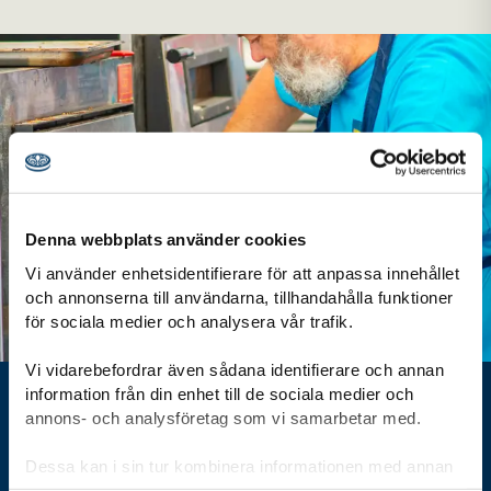
Denna webbplats använder cookies
Vi använder enhetsidentifierare för att anpassa innehållet
och annonserna till användarna, tillhandahålla funktioner
för sociala medier och analysera vår trafik.
Vi vidarebefordrar även sådana identifierare och annan
information från din enhet till de sociala medier och
Bli foodhousefunktionär!
annons- och analysföretag som vi samarbetar med.
Dessa kan i sin tur kombinera informationen med annan
Vill du vara med i foodhouse gänget? Snart öppnar ansökan
information som du har tillhandahållit eller som de har