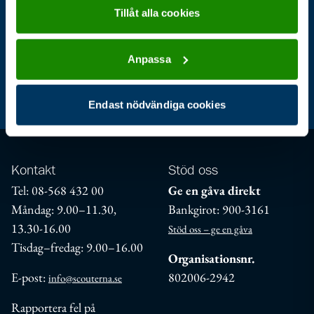
Bli scout
Kalender
Stöd oss
Tillåt alla cookies
Anpassa
Aktuellt
För ledare
Jag är scout
Endast nödvändiga cookies
Kontakt
Stöd oss
Tel: 08-568 432 00
Ge en gåva direkt
Måndag: 9.00–11.30,
Bankgirot: 900-3161
13.30-16.00
Stöd oss – ge en gåva
Tisdag–fredag: 9.00–16.00
Organisationsnr.
E-post:
802006-2942
info@scouterna.se
Rapportera fel på