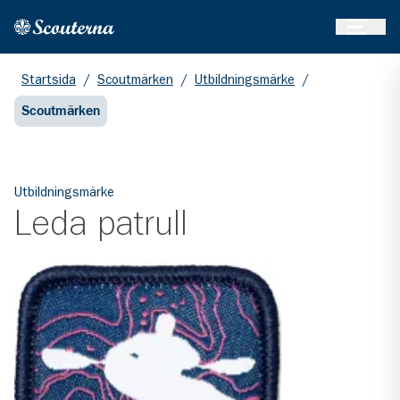
Öppna 
Hem
Gå till huvudinnehållet
Startsida
/
Scoutmärken
/
Utbildningsmärke
/
Scoutmärken
Utbildningsmärke
Leda patrull