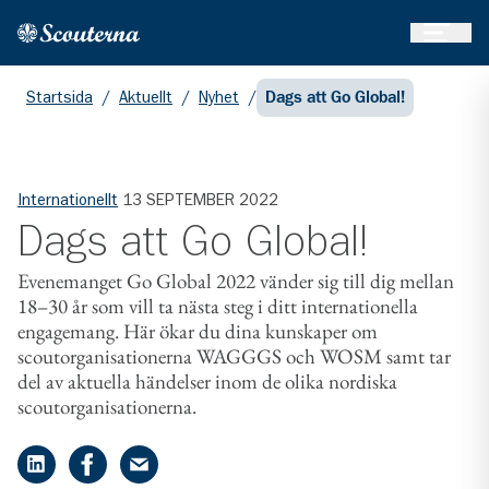
Öppna 
Hem
Gå till huvudinnehållet
Startsida
/
Aktuellt
/
Nyhet
/
Dags att Go Global!
Internationellt
13 SEPTEMBER 2022
Dags att Go Global!
Evenemanget Go Global 2022 vänder sig till dig mellan
18–30 år som vill ta nästa steg i ditt internationella
engagemang. Här ökar du dina kunskaper om
scoutorganisationerna WAGGGS och WOSM samt tar
del av aktuella händelser inom de olika nordiska
scoutorganisationerna.
Dela på LinkedIn
Dela på Facebook
Dela på e-post