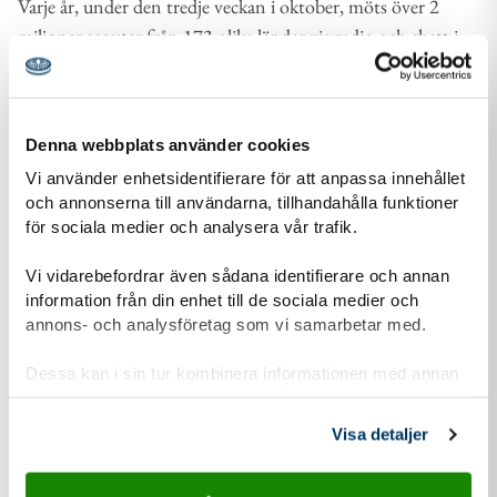
Varje år, under den tredje veckan i oktober, möts över 2
miljoner scouter från 173 olika länder via radio och chatt i
JOTA-JOTI. Under denna unika...
Denna webbplats använder cookies
Vi använder enhetsidentifierare för att anpassa innehållet
och annonserna till användarna, tillhandahålla funktioner
för sociala medier och analysera vår trafik.
Vi vidarebefordrar även sådana identifierare och annan
information från din enhet till de sociala medier och
annons- och analysföretag som vi samarbetar med.
Dessa kan i sin tur kombinera informationen med annan
information som du har tillhandahållit eller som de har
21 aug
2025
samlat in när du har använt deras tjänster.
Visa detaljer
Internationellt