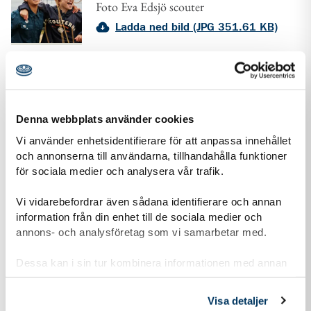
Foto Eva Edsjö scouter
Ladda ned bild (JPG 351.61 KB)
Denna webbplats använder cookies
Scouten Märta åker som volontär till Sydkorea
Vi använder enhetsidentifierare för att anpassa innehållet
Ladda ned bild (JPG 281 KB)
och annonserna till användarna, tillhandahålla funktioner
för sociala medier och analysera vår trafik.
Presskontakt
Vi vidarebefordrar även sådana identifierare och annan
information från din enhet till de sociala medier och
annons- och analysföretag som vi samarbetar med.
Ellakarin Mäki
Dessa kan i sin tur kombinera informationen med annan
ellakarin.maki@scouterna.se
information som du har tillhandahållit eller som de har
08 568 432 60
samlat in när du har använt deras tjänster.
Visa detaljer