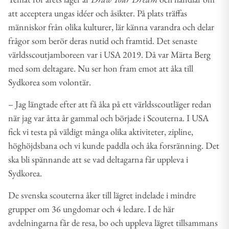
att acceptera ungas idéer och åsikter. På plats träffas
människor från olika kulturer, lär känna varandra och delar
frågor som berör deras nutid och framtid. Det senaste
världsscoutjamboreen var i USA 2019. Då var Märta Berg
med som deltagare. Nu ser hon fram emot att åka till
Sydkorea som volontär.
– Jag längtade efter att få åka på ett världsscoutläger redan
när jag var åtta år gammal och började i Scouterna. I USA
fick vi testa på väldigt många olika aktiviteter, zipline,
höghöjdsbana och vi kunde paddla och åka forsränning. Det
ska bli spännande att se vad deltagarna får uppleva i
Sydkorea.
De svenska scouterna åker till lägret indelade i mindre
grupper om 36 ungdomar och 4 ledare. I de här
avdelningarna får de resa, bo och uppleva lägret tillsammans