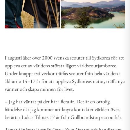
I augusti åker över 2000 svenska scouter till Sydkorea för att
uppleva ett av världens största läger: världscoutjamboree.
Under knappt två veckor träffas scouter från hela världen i
åldrarna 14–17 år för att uppleva Sydkoreas natur, träffa nya
vänner och skapa minnen för livet.
– Jag har väntat på det här i flera år. Det är en otrolig
händelse där jag kommer att knyta kontakter världen över,
berättar Lukas Tilmaz 17 år från Gullbrandstorps scoutkår.
Temat för årets läger är
Dr
aw Your Dream
och handlar om