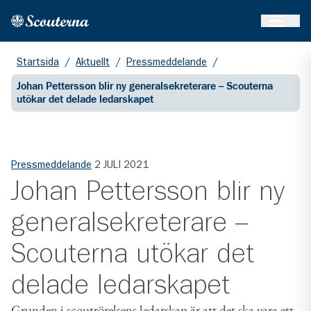
Öppna 
Hem
Gå till huvudinnehållet
Startsida
/
Aktuellt
/
Pressmeddelande
/
Johan Pettersson blir ny generalsekreterare – Scouterna
utökar det delade ledarskapet
Pressmeddelande
2 JULI 2021
Johan Pettersson blir ny
generalsekreterare –
Scouterna utökar det
delade ledarskapet
Grunden i scoutrörelsens ledarskap är att det ska vara ett