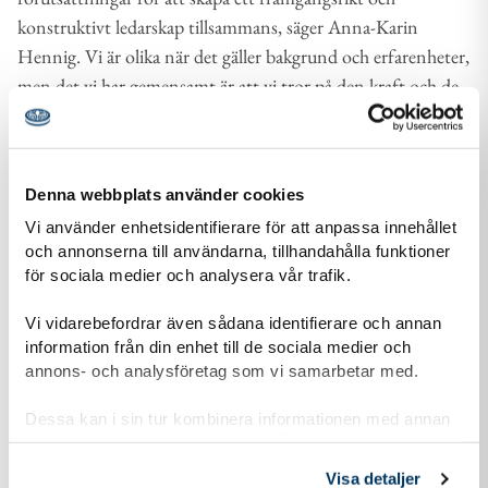
konstruktivt ledarskap tillsammans, säger Anna-Karin
Hennig. Vi är olika när det gäller bakgrund och erfarenheter,
men det vi har gemensamt är att vi tror på den kraft och de
möjligheter som en idéburen barn- och
ungdomsorganisation som Scouterna har. Tillsammans ska
vi bidra till att Scouterna gör världen bättre.
Denna webbplats använder cookies
Johan Pettersson tillträder sin nya tjänst den 1 augusti 2021.
Vi använder enhetsidentifierare för att anpassa innehållet
och annonserna till användarna, tillhandahålla funktioner
för sociala medier och analysera vår trafik.
Presskontakt
Vi vidarebefordrar även sådana identifierare och annan
information från din enhet till de sociala medier och
annons- och analysföretag som vi samarbetar med.
Peter Ingvarsson
Dessa kan i sin tur kombinera informationen med annan
peter.ingvarsson@scouterna.se
information som du har tillhandahållit eller som de har
0706740218
samlat in när du har använt deras tjänster.
Visa detaljer