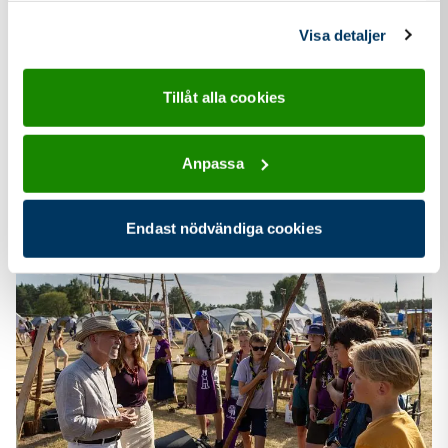
information som du har tillhandahållit eller som de har
samlat in när du har använt deras tjänster.
Visa detaljer
Foto Albin Haglund
Ladda ned bild (JPG 293.63 KB)
Tillåt alla cookies
Anpassa
Liknande
pressmeddelanden
Endast nödvändiga cookies