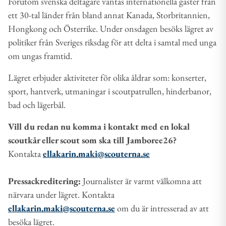
Förutom svenska deltagare väntas internationella gäster från
ett 30-tal länder från bland annat Kanada, Storbritannien,
Hongkong och Österrike. Under onsdagen besöks lägret av
politiker från Sveriges riksdag för att delta i samtal med unga
om ungas framtid.
Lägret erbjuder aktiviteter för olika åldrar som: konserter,
sport, hantverk, utmaningar i scoutpatrullen, hinderbanor,
bad och lägerbål.
V
ill du redan nu komma i kontakt med en lokal
scoutkår eller scout som ska till Jamboree26?
Kontakta
ellakarin.maki@scouterna.se
Pressackreditering:
Journalister är varmt välkomna att
närvara under lägret. Kontakta
ellakarin.maki@scouterna.se
om du är intresserad av att
besöka lägret.