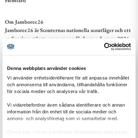
Hemfärd
Om Jamboree26
Jamboree26 är Scouternas nationella scoutläger och ett
av Sveriges största evenemang för barn och unga 2026.
Lägret samlar omkring 17 000 deltagare och
genomförs i Norra Åsum utanför Kristianstad med
fokus på ledarskap, gemenskap och hållbar utveckling
Denna webbplats använder cookies
under temat Tillsammans.
Vi använder enhetsidentifierare för att anpassa innehållet
och annonserna till användarna, tillhandahålla funktioner
för sociala medier och analysera vår trafik.
Ladda ner
Vi vidarebefordrar även sådana identifierare och annan
information från din enhet till de sociala medier och
annons- och analysföretag som vi samarbetar med.
Kopia av Bilder Kungen 80 år.jpg
Ladda ned bild (JPG 376.1 KB)
Dessa kan i sin tur kombinera informationen med annan