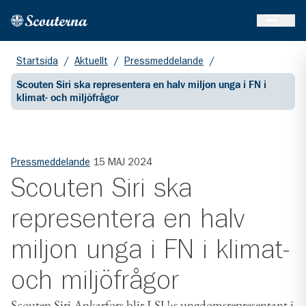
Öppna 
Hem
Gå till huvudinnehållet
Startsida
/
Aktuellt
/
Pressmeddelande
/
Scouten Siri ska representera en halv miljon unga i FN i
klimat- och miljöfrågor
Pressmeddelande
15 MAJ 2024
Scouten Siri ska
representera en halv
miljon unga i FN i klimat-
och miljöfrågor
Scouten Siri Ankarfors blir LSU:s ungdomsrepresentant i