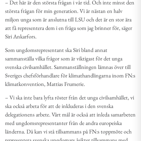
– Det här är den största frågan i vår tid. Och inte minst den
största frågan för min generation. Vi är nästan en halv
miljon unga som är anslutna till LSU och det är en stor ära
att få representera dem i en fråga som jag brinner för, säger
Siri Ankarfors.
Som ungdomsrepresentant ska Siri bland annat
sammanställa vilka frågor som är viktigast för det unga
svenska civilsamhället. Sammanställningen lämnas över till
Sveriges chefsförhandlare för klimathandlingarna inom FN:s
klimatkonvention, Mattias Frumerie.
– Vi ska inte bara lyfta röster från det unga civilsamhället, vi
ska också arbeta för att de inkluderas i den svenska
delegationens arbete. Vårt mål är också att inleda samarbeten
med ungdomsrepresentanter från de andra europeiska
länderna. Då kan vi stå tillsammans på FN:s toppmöte och
representera svenska ungdomars åsikter tillsammans med