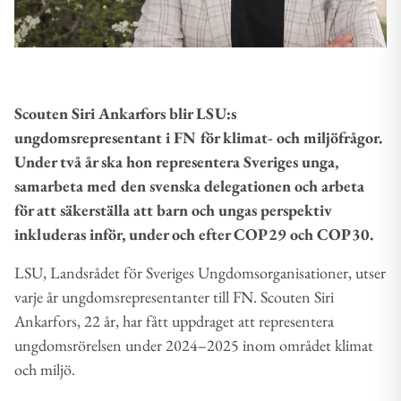
Scouten Siri Ankarfors blir LSU:s
ungdomsrepresentant
i FN
för klimat- och miljöfrågor.
Under två år ska hon
representera Sveriges ung
a,
samarbeta med den svenska delegationen och arbeta
för att säkerställa att barn och ungas perspektiv
inkluderas
inför
,
under
och efter
COP29 och COP30.
LSU, Landsrådet för Sveriges Ungdomsorganisationer, utser
varje år ungdomsrepresentanter till FN. Scouten Siri
Ankarfors, 22 år, har fått uppdraget att representera
ungdomsrörelsen under 2024–2025 inom området klimat
och miljö.