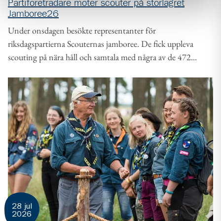
Partiföreträdare möter scouter på storlägret
Jamboree26
Under onsdagen besökte representanter för
riksdagspartierna Scouternas jamboree. De fick uppleva
scouting på nära håll och samtala med några av de 472...
28 jul
2026