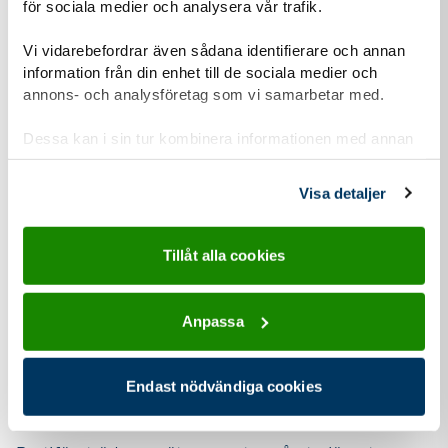
för sociala medier och analysera vår trafik.
Liknande
pressmeddelanden
Vi vidarebefordrar även sådana identifierare och annan
information från din enhet till de sociala medier och
annons- och analysföretag som vi samarbetar med.
Dessa kan i sin tur kombinera informationen med annan
information som du har tillhandahållit eller som de har
samlat in när du har använt deras tjänster.
Visa detaljer
Tillåt alla cookies
Anpassa
30 jul
2026
Endast nödvändiga cookies
Pressmeddelande