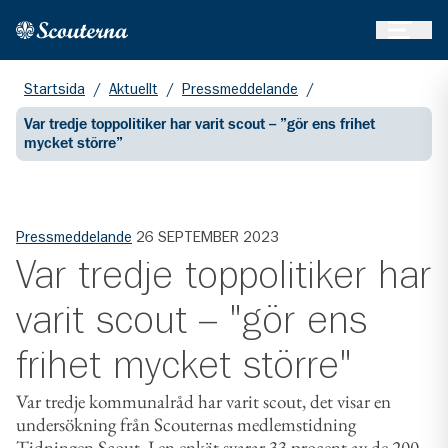
Öppna 
Hem
Gå till huvudinnehållet
Startsida
/
Aktuellt
/
Pressmeddelande
/
Var tredje toppolitiker har varit scout – ”gör ens frihet
mycket större”
Pressmeddelande
26 SEPTEMBER 2023
Var tredje toppolitiker har
varit scout – "gör ens
frihet mycket större"
Var tredje kommunalråd har varit scout, det visar en
undersökning från Scouternas medlemstidning
Tidningen Scout. I en enkät svarar 33 procent av de 200