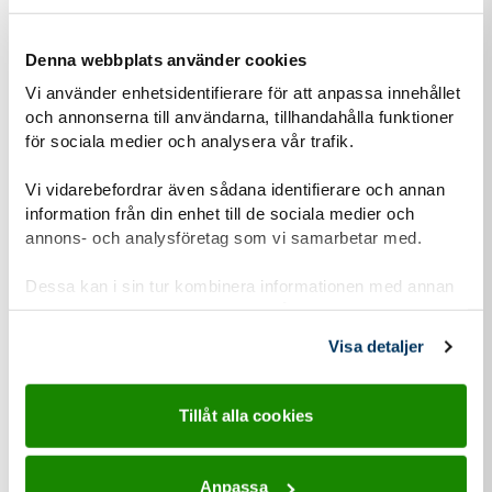
Denna webbplats använder cookies
Vi använder enhetsidentifierare för att anpassa innehållet
och annonserna till användarna, tillhandahålla funktioner
för sociala medier och analysera vår trafik.
30 jul
2026
Vi vidarebefordrar även sådana identifierare och annan
information från din enhet till de sociala medier och
Pressmeddelande
annons- och analysföretag som vi samarbetar med.
Partiföreträdare möter scouter på storlägret
Dessa kan i sin tur kombinera informationen med annan
Jamboree26
information som du har tillhandahållit eller som de har
Under onsdagen besökte representanter för
samlat in när du har använt deras tjänster.
Visa detaljer
riksdagspartierna Scouternas jamboree. De fick uppleva
scouting på nära håll och samtala med några av de 472...
Tillåt alla cookies
Anpassa