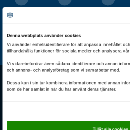
Bli scout
Kalender
Stöd oss
Denna webbplats använder cookies
Vi använder enhetsidentifierare för att anpassa innehållet oc
Aktuellt
För ledare
Jag är scout
tillhandahålla funktioner för sociala medier och analysera vår 
Vi vidarebefordrar även sådana identifierare och annan informa
och annons- och analysföretag som vi samarbetar med.
Kontakt
Stöd oss
Dessa kan i sin tur kombinera informationen med annan inform
som de har samlat in när du har använt deras tjänster.
Tel: 08-568 432 00
Ge en gåva direkt
Måndag: 9.00–11.30,
Bankgirot: 900-3161
13.30-16.00
Stöd oss – ge en gåva
Tisdag–fredag: 9.00–16.00
Organisationsnr.
E-post:
802006-2942
info@scouterna.se
Tillåt alla cookies