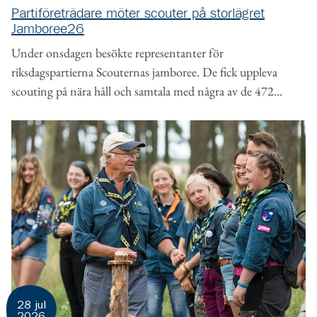
Partiföreträdare möter scouter på storlägret
Jamboree26
Under onsdagen besökte representanter för
riksdagspartierna Scouternas jamboree. De fick uppleva
scouting på nära håll och samtala med några av de 472...
28 jul
2026