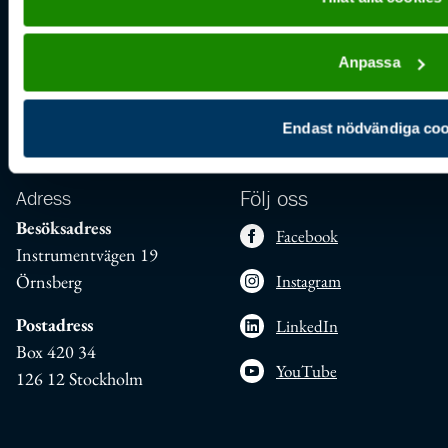
Rapportera fel på
webbplatsen:
Anpassa
support@scouterna.se
Fler kontaktuppgifter
Endast nödvändiga coo
Adress
Följ oss
Besöksadress
Facebook
Instrumentvägen 19
Örnsberg
Instagram
Postadress
LinkedIn
Box 420 34
YouTube
126 12 Stockholm