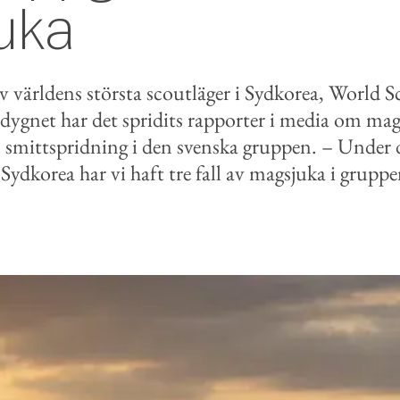
uka
av världens största scoutläger i Sydkorea, World 
dygnet har det spridits rapporter i media om ma
smittspridning i den svenska gruppen. – Under d
i Sydkorea har vi haft tre fall av magsjuka i grupp
book
e-post