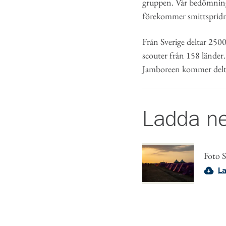
gruppen. Vår bedömning ä
förekommer smittspridni
Från Sverige deltar 2500
scouter från 158 länder.
Jamboreen kommer delta
Ladda n
Foto 
La