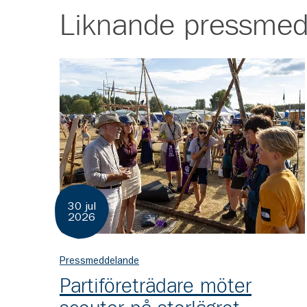
Liknande
pressmed
30 jul
2026
Pressmeddelande
Partiföreträdare möter