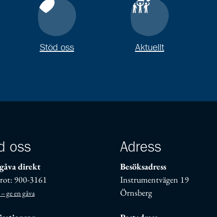
Stöd oss
Aktuellt
d oss
Adress
gåva direkt
Besöksadress
rot: 900-3161
Instrumentvägen 19
Örnsberg
 – ge en gåva