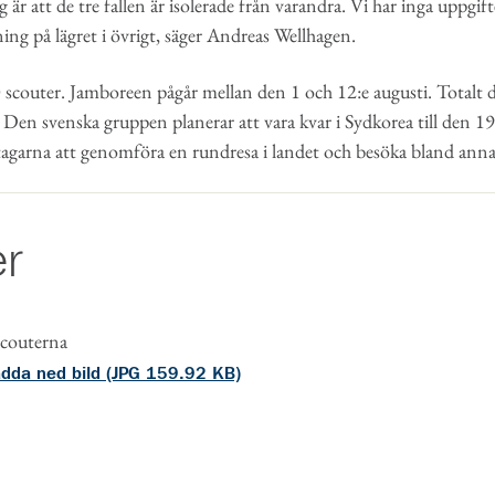
r att de tre fallen är isolerade från varandra. Vi har inga uppgift
ng på lägret i övrigt, säger Andreas Wellhagen.
 scouter. Jamboreen pågår mellan den 1 och 12:e augusti. Totalt 
 Den svenska gruppen planerar att vara kvar i Sydkorea till den 19
garna att genomföra en rundresa i landet och besöka bland anna
er
Scouterna
dda ned bild (JPG 159.92 KB)