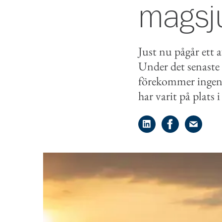
magsj
Just nu pågår ett 
Under det senaste 
förekommer ingen 
har varit på plats 
Dela på LinkedIn
Dela på Face
Dela på 