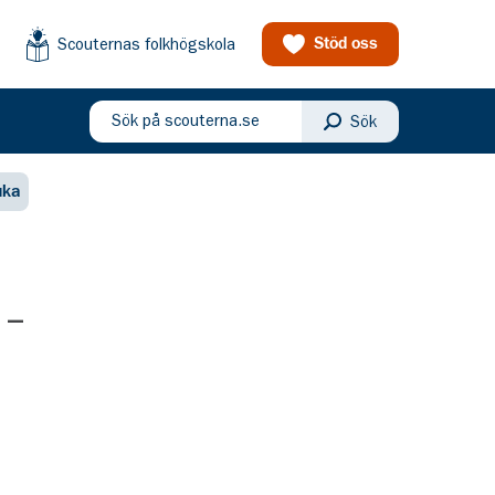
Scouternas folkhögskola
Stöd oss
Sök på scouterna.se
Sök
eny
uka
-