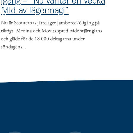
igång – “Nu väntar en vecka
fylld av lägermagi”
Nu är Scouternas jätteläger Jamboree26 igång på
riktigt! Medina och Movits spred både stjärnglans
och gläde för de 18 000 deltagarna under
söndagens...