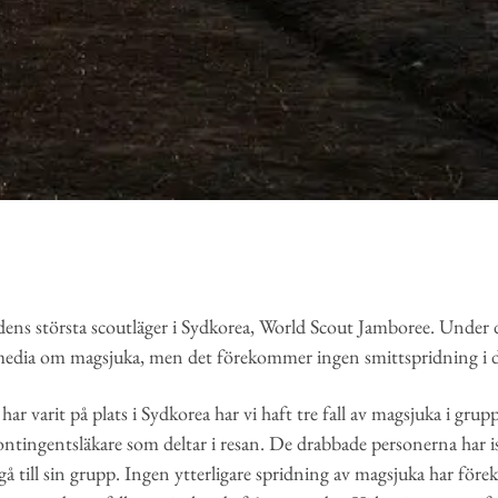
ldens största scoutläger i Sydkorea, World Scout Jamboree. Under 
i media om magsjuka, men det förekommer ingen smittspridning i 
har varit på plats i Sydkorea har vi haft tre fall av magsjuka i gru
ntingentsläkare som deltar i resan. De drabbade personerna har i
gå till sin grupp. Ingen ytterligare spridning av magsjuka har för