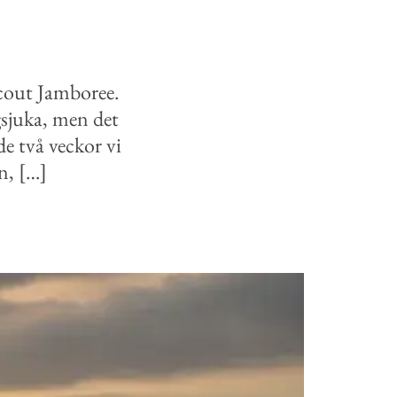
Scout Jamboree.
gsjuka, men det
e två veckor vi
en, […]