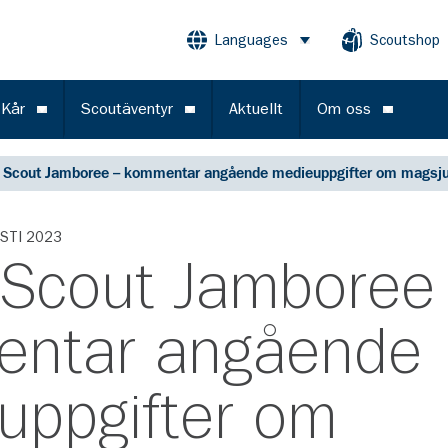
Languages
Scoutshop
Öppna meny
 Kår
Scoutäventyr
Aktuellt
Om oss
Öppna meny
Öppna meny
Öppna m
 Scout Jamboree – kommentar angående medieuppgifter om magsj
STI 2023
 Scout Jamboree 
ntar angående
uppgifter om