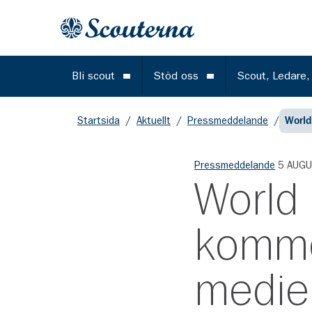
Gå till huvudinnehållet
Till startsidan
Bli scout
Stöd oss
Scout, Ledare,
Öppna meny
Öppna meny
Startsida
/
Aktuellt
/
Pressmeddelande
/
World
Pressmeddelande
5 AUGU
World
komme
medie