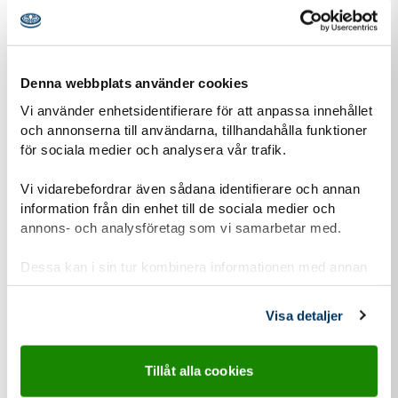
Scouting är populärt, men varför är det så många som trivs
hos oss? Utbildade ledare och en utvecklande metod tror vi
är två av anledningarna.
Denna webbplats använder cookies
Vi använder enhetsidentifierare för att anpassa innehållet
och annonserna till användarna, tillhandahålla funktioner
för sociala medier och analysera vår trafik.
Vi vidarebefordrar även sådana identifierare och annan
information från din enhet till de sociala medier och
annons- och analysföretag som vi samarbetar med.
Dessa kan i sin tur kombinera informationen med annan
information som du har tillhandahållit eller som de har
samlat in när du har använt deras tjänster.
Visa detaljer
27 nov
2024
Tillåt alla cookies