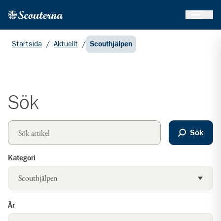
Öppna 
Hem
Gå till huvudinnehållet
Startsida
/
Aktuellt
/
Scouthjälpen
Sök
Sök
Kategori
År