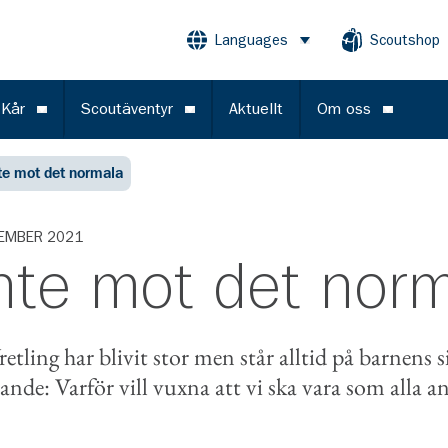
Languages
Scoutshop
Öppna meny
 Kår
Scoutäventyr
Aktuellt
Om oss
Öppna meny
Öppna meny
Öppna m
te mot det normala
EMBER 2021
inte mot det nor
ling har blivit stor men står alltid på barnens 
ande: Varför vill vuxna att vi ska vara som alla a
book
e-post