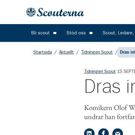
Gå till huvudinnehållet
Till startsidan
Bli scout
Stöd oss
Scout, Ledare,
Öppna meny
Öppna meny
Startsida
/
Aktuellt
/
Tidningen Scout
/
Dras in
Tidningen Scout
15 SEPT
Dras 
Komikern Olof Wret
undrar han fortfar
Dela på LinkedIn
Dela på Face
Dela på 