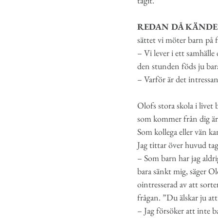
tagit.
REDAN DÅ KÄNDE
sättet vi möter barn på f
– Vi lever i ett samhälle
den stunden föds ju bara
– Varför är det intressa
Olofs stora skola i live
som kommer från dig är r
Som kollega eller vän ka
Jag tittar över huvud tag
– Som barn har jag aldrig 
bara sänkt mig, säger Ol
ointresserad av att sort
frågan. ”Du älskar ju at
– Jag försöker att inte 