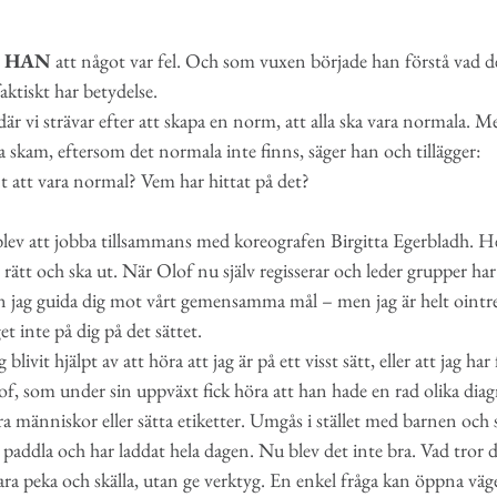
 HAN
att något var fel. Och som vuxen började han förstå vad d
aktiskt har betydelse.
 där vi strävar efter att skapa en norm, att alla ska vara normala. Me
 skam, eftersom det normala inte finns, säger han och tillägger:
nt att vara normal? Vem har hittat på det?
t blev att jobba tillsammans med koreografen Birgitta Egerbladh. H
ätt och ska ut. När Olof nu själv regisserar och leder grupper h
n jag guida dig mot vårt gemensamma mål – men jag är helt ointress
et inte på dig på det sättet.
blivit hjälpt av att höra att jag är på ett visst sätt, eller att jag h
of, som under sin uppväxt fick höra att han hade en rad olika diag
era människor eller sätta etiketter. Umgås i stället med barnen och 
t paddla och har laddat hela dagen. Nu blev det inte bra. Vad tror 
bara peka och skälla, utan ge verktyg. En enkel fråga kan öppna vä