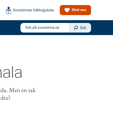
Scouternas folkhögskola
Stöd oss
Sök på scouterna.se
Sök
eny
mala
sida. Men en sak
ndra?