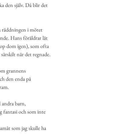
ka den själv. Då blir det
så räddningen i mötet
nde. Hans föräldrar lät
ihop dom igen), som ofta
 särskilt när det regnade.
enom grannens
och den enda på
gram.
d andra barn,
ig fantasi och som inte
framåt som jag skulle ha