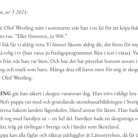
ut, nr 3 2021:
 Olof Wretling mitt i sommaren står han i en kö för att köpa fisk
ns tur. ”Eller förresten, ta 900.”
fisk får vi aldrig veta. Vi hinner liksom aldrig dit, det finns för 
 rolig i tv (han vann ju fredagsprogrammet Bäst i test i våras). 
från när han var liten. Och hur det har påverkat honom senare i l
kog och mark som barn. Många dras till havet men för mig är skoge
ger Olof Wretling.
RING
går han säkert i skogen varannan dag. Han trivs väldigt bra 
t. Olofs pappa var med och grundande utomhusutbildningen i Sver
éerna bakom landets lägerskolor, bland annat för lärare. Han hade
ch tog med familjen ut – en hel del. Familjen hade en skogsstuga 
te iväg på tävlingar i Sverige och i länder som Skottland.
ppa kan alla fåglar och räknar pärlugglor åt Länsstyrelsen, då får