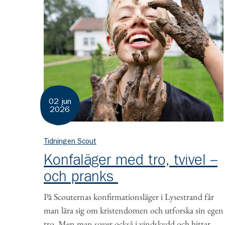
02 jun
2026
Tidningen Scout
Konfaläger med tro, tvivel –
och pranks
På Scouternas konfirmationsläger i Lysestrand får
man lära sig om kristendomen och utforska sin egen
tro. Men man sover också i vindskydd och hittar...