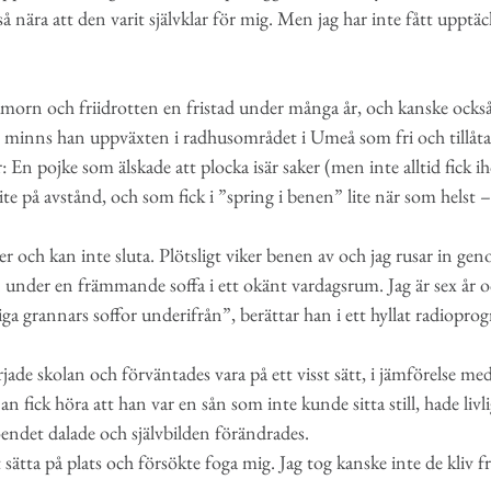
så nära att den varit självklar för mig. Men jag har inte fått upptäc
 humorn och friidrotten en fristad under många år, och kanske ock
 minns han uppväxten i radhusområdet i Umeå som fri och tillåta
En pojke som älskade att plocka isär saker (men inte alltid fick 
te på avstånd, och som fick i ”spring i benen” lite när som helst –
er och kan inte sluta. Plötsligt viker benen av och jag rusar in g
 under en främmande soffa i ett okänt vardagsrum. Jag är sex år 
iga grannars soffor underifrån”, berättar han i ett hyllat radiopro
jade skolan och förväntades vara på ett visst sätt, i jämförelse me
n fick höra att han var en sån som inte kunde sitta still, hade livl
oendet dalade och självbilden förändrades.
tt sätta på plats och försökte foga mig. Jag tog kanske inte de kliv 