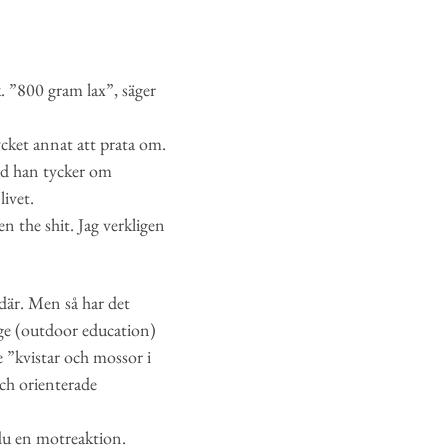
. ”800 gram lax”, säger
mycket annat att prata om.
Vad han tycker om
ivet.
n the shit. Jag verkligen
där. Men så har det
ige (outdoor education)
 ”kvistar och mossor i
och orienterade
 du en motreaktion.