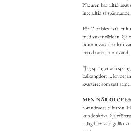
Naturen har alltid legat 
inte alltid så spännande.
För Olof blev i stället
med vuxenvärlden. Själv
honom vara den han var: 
betraktade sin omvärld li
”Jag springer och spring
balkongdörr … kryper in
kvarteret som sett samtl
MEN NÄR OLOF
bör
förändrades tillvaron. Ha
kunde skriva. Självförtr
– Jag blev väldigt lätt a