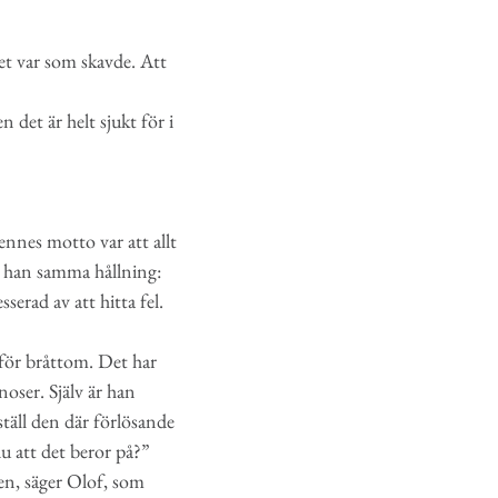
et var som skavde. Att
n det är helt sjukt för i
ennes motto var att allt
ar han samma hållning:
erad av att hitta fel.
ar för bråttom. Det har
noser. Själv är han
ställ den där förlösande
du att det beror på?”
gen, säger Olof, som