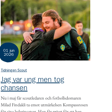
01 jun
2026
Tidningen Scout
Jag var ung men tog
chansen
Nu i maj får scoutledaren och fotbollsdomaren
Milad Findakli ta emot utmärkelsen Kompassrosen
för sina ledarinsatser. Han får priset för att han