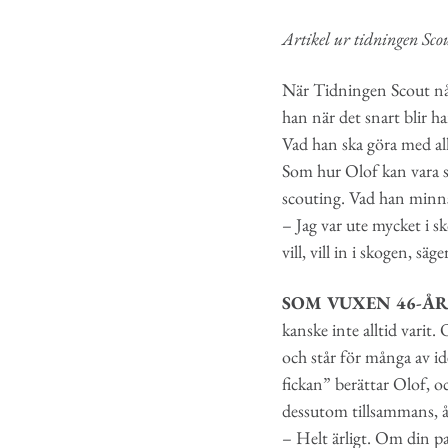
Artikel ur tidningen Sco
När Tidningen Scout når
han när det snart blir ha
Vad han ska göra med all 
Som hur Olof kan vara så
scouting. Vad han minns 
– Jag var ute mycket i s
vill, vill in i skogen, sä
SOM VUXEN 46-Å
kanske inte alltid vari
och står för många av id
fickan” berättar Olof, o
dessutom tillsammans, åk
– Helt ärligt. Om din pa