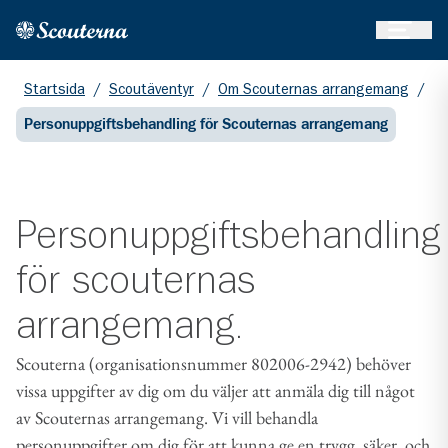
Öppna 
Hem
Gå till huvudinnehållet
Startsida
/
Scoutäventyr
/
Om Scouternas arrangemang
/
Personuppgiftsbehandling för Scouternas arrangemang
Personuppgiftsbehandling
för scouternas
arrangemang.
Scouterna (organisationsnummer 802006-2942) behöver
vissa uppgifter av dig om du väljer att anmäla dig till något
av Scouternas arrangemang. Vi vill behandla
personuppgifter om dig för att kunna ge en trygg, säker, och