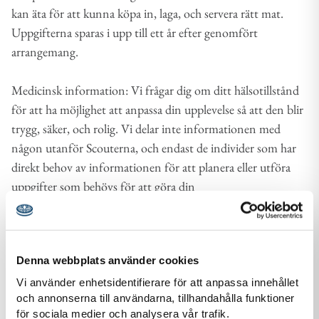
kan äta för att kunna köpa in, laga, och servera rätt mat.
Uppgifterna sparas i upp till ett år efter genomfört
arrangemang.
Medicinsk information: Vi frågar dig om ditt hälsotillstånd
för att ha möjlighet att anpassa din upplevelse så att den blir
trygg, säker, och rolig. Vi delar inte informationen med
någon utanför Scouterna, och endast de individer som har
direkt behov av informationen för att planera eller utföra
uppgifter som behövs för att göra din
arrangemangsupplevelse så bra som möjligt kommer att få
tillgång till dem. Uppgifterna sparas i upp till ett år efter
genomfört arrangemang.
Denna webbplats använder cookies
Övrig tillgänglighetsinformation: Om du väljer att ge oss
Vi använder enhetsidentifierare för att anpassa innehållet
och annonserna till användarna, tillhandahålla funktioner
uppgifter i rutan "övrig tillgänglighetsinformation" i
för sociala medier och analysera vår trafik.