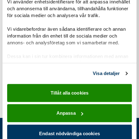
Vi använder enhetsidentifierare för att anpassa innehållet
digitalt
,
ej fysisk träff
och annonserna till användarna, tillhandahålla funktioner
för sociala medier och analysera vår trafik.
Ansökan
Ansökan öppen 9 jun–24 nov 2026
Vi vidarebefordrar även sådana identifierare och annan
information från din enhet till de sociala medier och
annons- och analysföretag som vi samarbetar med.
Dessa kan i sin tur kombinera informationen med annan
För dig som är
information som du har tillhandahållit eller som de har
samlat in när du har använt deras tjänster.
Visa detaljer
Ledare och kår
Tillåt alla cookies
Anpassa
Endast nödvändiga cookies
Gå direkt till