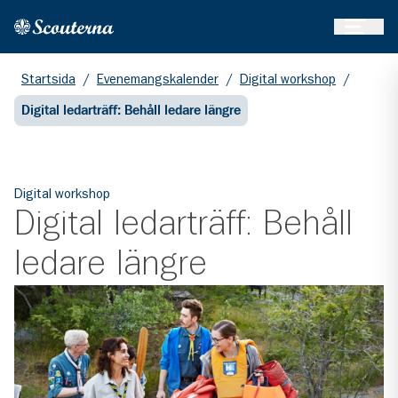
Öppna 
Hem
Gå till huvudinnehållet
Startsida
/
Evenemangskalender
/
Digital workshop
/
Digital ledarträff: Behåll ledare längre
Digital workshop
Digital ledarträff: Behåll
ledare längre