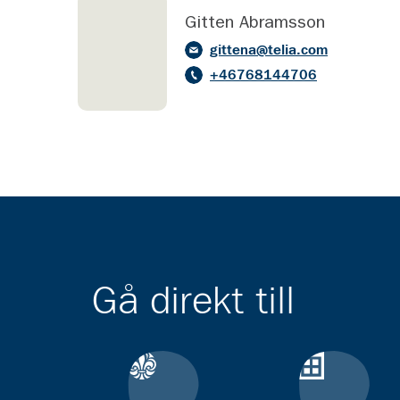
Gitten Abramsson
gittena@telia.com
+46768144706
Gå direkt till