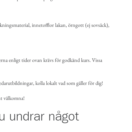
ningsmaterial, innetofflor lakan, örngott (ej sovsäck),
rna enligt tider ovan krävs för godkänd kurs. Vissa
ledarutbildningar, kolla lokalt vad som gäller för dig!
rmt välkomna!
u undrar något