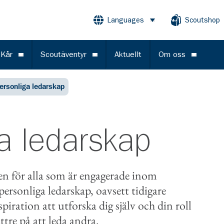
Languages
Scoutshop
Öppna meny
 Kår
Scoutäventyr
Aktuellt
Om oss
Öppna meny
Öppna meny
Öppna m
personliga ledarskap
ga ledarskap
en för alla som är engagerade inom
personliga ledarskap, oavsett tidigare
spiration att utforska dig själv och din roll
tre på att leda andra.