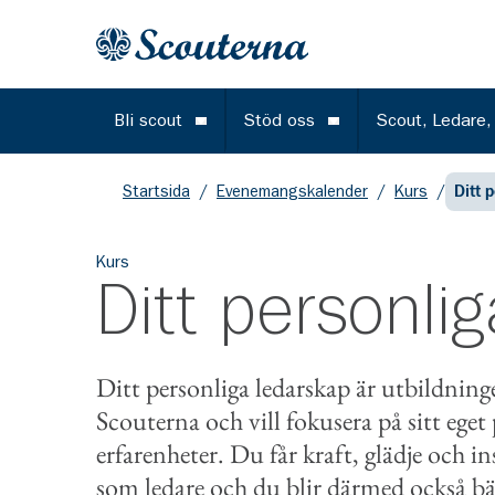
Gå till huvudinnehållet
Till startsidan
Bli scout
Stöd oss
Scout, Ledare,
Öppna meny
Öppna meny
Startsida
/
Evenemangskalender
/
Kurs
/
Ditt 
Kurs
Ditt personli
Ditt personliga ledarskap är utbildning
Scouterna och vill fokusera på sitt eget 
erfarenheter. Du får kraft, glädje och in
som ledare och du blir därmed också bät