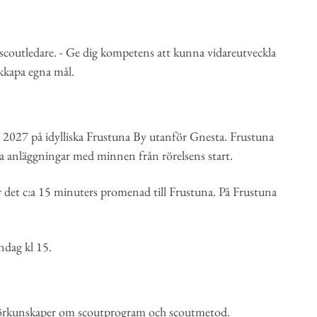
m scoutledare. - Ge dig kompetens att kunna vidareutveckla
skkapa egna mål.
, 2027 på idylliska Frustuna By utanför Gnesta. Frustuna
la anläggningar med minnen från rörelsens start.
r det c:a 15 minuters promenad till Frustuna. På Frustuna
ndag kl 15.
 förkunskaper om scoutprogram och scoutmetod.