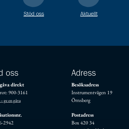
Stöd oss
Aktuellt
d oss
Adress
gåva direkt
Besöksadress
rot: 900-3161
Instrumentvägen 19
Örnsberg
 – ge en gåva
sationsnr.
Postadress
6-2942
Box 420 34