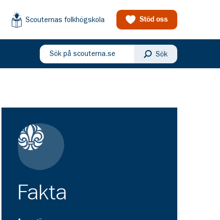
Scouternas folkhögskola
Stöd oss
Sök på scouterna.se
Sök
eny
Fakta