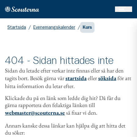
Öppna 
Hem
Gå till huvudinnehållet
Startsida
/
Evenemangskalender
/
Kurs
404 - Sidan hittades inte
Sidan du letade efter verkar inte finnas eller så har den
tagits bort. Besök gärna vår
startsida
eller
söksida
för att
hitta information du letar efter.
Klickade du på en länk som ledde dig hit? Då får du
gärna rapportera den felaktiga länken till
webmaster@scouterna.se
så fixar vi den.
Annars kanske dessa länkar kan hjälpa dig att hitta det
du söker: