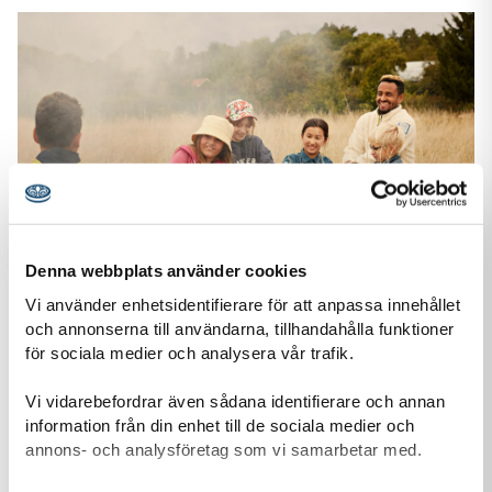
Denna webbplats använder cookies
Vi använder enhetsidentifierare för att anpassa innehållet
och annonserna till användarna, tillhandahålla funktioner
för sociala medier och analysera vår trafik.
Stöd oss
Tack vare din gåva kan vi ge fler barn och unga möjlighet att
Vi vidarebefordrar även sådana identifierare och annan
uppleva äventyr tillsammans, växa som individer och
information från din enhet till de sociala medier och
förändra samhället.
annons- och analysföretag som vi samarbetar med.