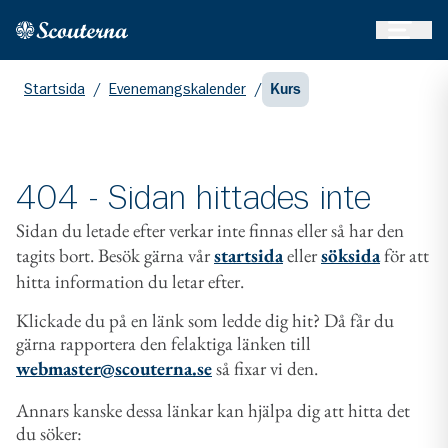
Öppna 
Hem
Gå till huvudinnehållet
Startsida
/
Evenemangskalender
/
Kurs
404 - Sidan hittades inte
Sidan du letade efter verkar inte finnas eller så har den
tagits bort. Besök gärna vår
startsida
eller
söksida
för att
hitta information du letar efter.
Klickade du på en länk som ledde dig hit? Då får du
gärna rapportera den felaktiga länken till
webmaster@scouterna.se
så fixar vi den.
Annars kanske dessa länkar kan hjälpa dig att hitta det
du söker: