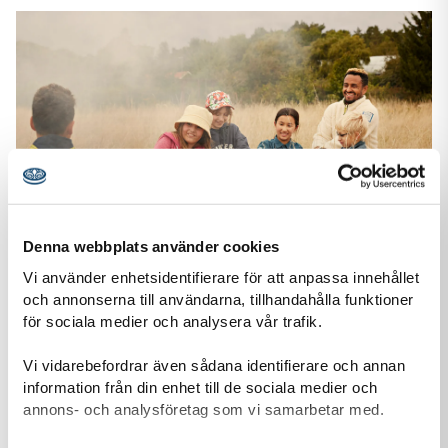
Denna webbplats använder cookies
Vi använder enhetsidentifierare för att anpassa innehållet
och annonserna till användarna, tillhandahålla funktioner
för sociala medier och analysera vår trafik.
Stöd oss
Tack vare din gåva kan vi ge fler barn och unga möjlighet att
Vi vidarebefordrar även sådana identifierare och annan
uppleva äventyr tillsammans, växa som individer och
information från din enhet till de sociala medier och
förändra samhället.
annons- och analysföretag som vi samarbetar med.