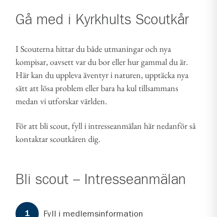
Gå med i
Kyrkhults Scoutkår
I Scouterna hittar du både utmaningar och nya
kompisar, oavsett var du bor eller hur gammal du är.
Här kan du uppleva äventyr i naturen, upptäcka nya
sätt att lösa problem eller bara ha kul tillsammans
medan vi utforskar världen.
För att bli scout, fyll i intresseanmälan här nedanför så
kontaktar scoutkåren dig.
Bli scout – Intresseanmälan
Formuläret har
3
steg.
Steg
1
Fyll i medlemsinformation
1