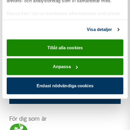
annons- och analysföretag som vi samarbetar med.
Dessa kan i sin tur kombinera informationen med annan
information som du har tillhandahållit eller som de har
samlat in när du har använt deras tjänster.
Visa detaljer
adress för Kyrkhults Scoutkår
Adress
Vilshultsvägen 3d Källare plan
293 74
Kyrkhult
Tillåt alla cookies
kontakt information för Kyrkhults Scoutkår
Kontakt
Anpassa
kyrkhult.scout@gmail.com
Webbplats
Endast nödvändiga cookies
kyrkhult.scout.se/
För dig som är