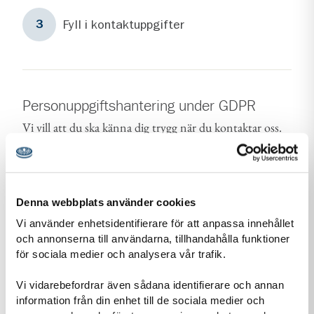
Steg
3
Fyll i kontaktuppgifter
3
Personuppgiftshantering under GDPR
Vi vill att du ska känna dig trygg när du kontaktar oss.
Därför vill vi berätta om vår hantering av
personuppgifter och om dataskyddsförordningen
(GDPR).
Denna webbplats använder cookies
Läs mer om vår personuppgiftshantering
Vi använder enhetsidentifierare för att anpassa innehållet
och annonserna till användarna, tillhandahålla funktioner
Information-personuppgiftshantering-Scoutnet.pdf (PDF 129 KB)
för sociala medier och analysera vår trafik.
Vi vidarebefordrar även sådana identifierare och annan
information från din enhet till de sociala medier och
Kontaktuppgifter