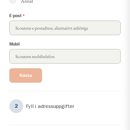
Annat
E-post
*
Mobil
Nästa
Steg
2
Fyll i adressuppgifter
2