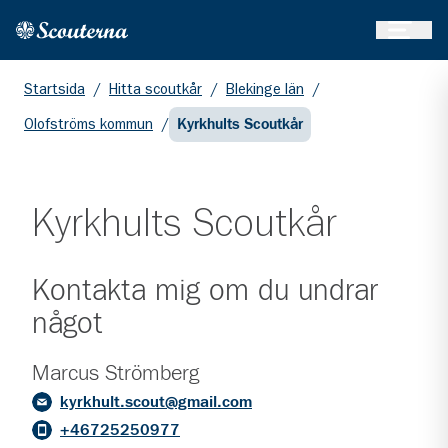
Öppna 
Hem
Gå till huvudinnehållet
Startsida
/
Hitta scoutkår
/
Blekinge län
/
Olofströms kommun
/
Kyrkhults Scoutkår
Kyrkhults Scoutkår
Kontakta mig om du undrar
något
Marcus Strömberg
kyrkhult.scout@gmail.com
+46725250977