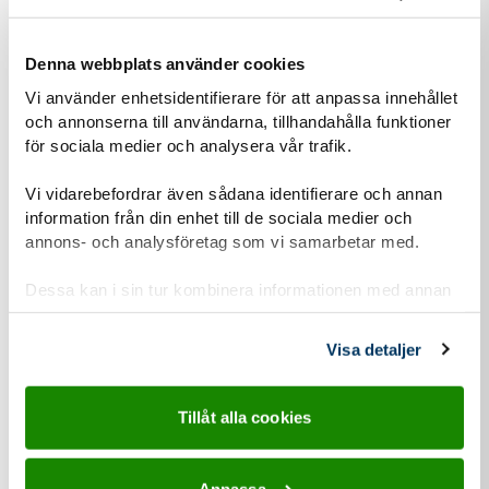
Denna webbplats använder cookies
Steg
3
Fyll i kontaktuppgifter
3
Vi använder enhetsidentifierare för att anpassa innehållet
och annonserna till användarna, tillhandahålla funktioner
för sociala medier och analysera vår trafik.
Vi vidarebefordrar även sådana identifierare och annan
information från din enhet till de sociala medier och
Personuppgiftshantering under GDPR
annons- och analysföretag som vi samarbetar med.
Vi vill att du ska känna dig trygg när du kontaktar oss.
Därför vill vi berätta om vår hantering av
Dessa kan i sin tur kombinera informationen med annan
personuppgifter och om dataskyddsförordningen
information som du har tillhandahållit eller som de har
samlat in när du har använt deras tjänster.
(GDPR).
Visa detaljer
Läs mer om vår personuppgiftshantering
Tillåt alla cookies
Information-personuppgiftshantering-Scoutnet.pdf (PDF 129 KB)
Anpassa