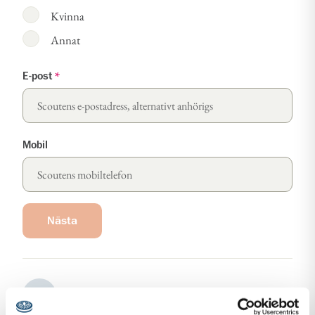
Kvinna
Annat
E-post
*
Mobil
Nästa
Steg
2
Fyll i adressuppgifter
2