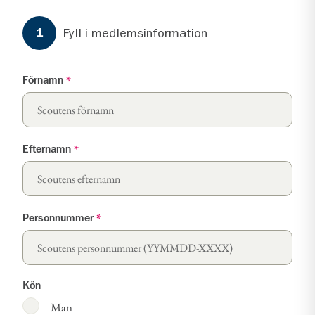
Formuläret har
3
steg.
Steg
1
Fyll i medlemsinformation
1
Förnamn
*
Efternamn
*
Personnummer
*
Kön
Man