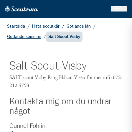
Öppna 
Hem
Gå till huvudinnehållet
Startsida
/
Hitta scoutkår
/
Gotlands län
/
Gotlands kommun
/
Salt Scout Visby
Salt Scout Visby
SALT scout Visby Ring Håkan Visén för mer info 072-
212 4793
Kontakta mig om du undrar
något
Gunnel Fohlin