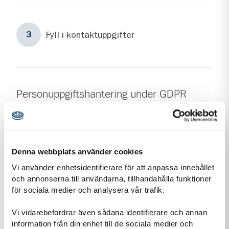
Steg
3
Fyll i kontaktuppgifter
3
Personuppgiftshantering under GDPR
Vi vill att du ska känna dig trygg när du kontaktar oss.
Därför vill vi berätta om vår hantering av
personuppgifter och om dataskyddsförordningen
(GDPR).
Denna webbplats använder cookies
Vi använder enhetsidentifierare för att anpassa innehållet
Läs mer om vår personuppgiftshantering
och annonserna till användarna, tillhandahålla funktioner
för sociala medier och analysera vår trafik.
Information-personuppgiftshantering-Scoutnet.pdf (PDF 129 KB)
Vi vidarebefordrar även sådana identifierare och annan
information från din enhet till de sociala medier och