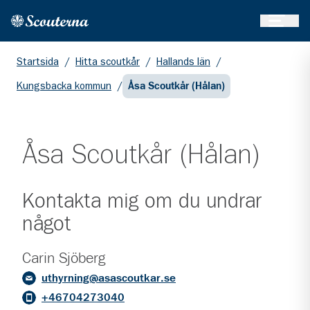
Öppna 
Hem
Gå till huvudinnehållet
Startsida
/
Hitta scoutkår
/
Hallands län
/
Kungsbacka kommun
/
Åsa Scoutkår (Hålan)
Åsa Scoutkår (Hålan)
Kontakta mig om du undrar
något
Carin Sjöberg
uthyrning@asascoutkar.se
+46704273040