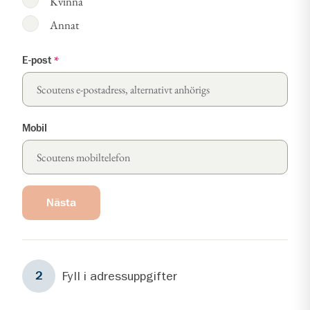
Kvinna
Annat
E-post
*
Mobil
Nästa
Steg
2
Fyll i adressuppgifter
2