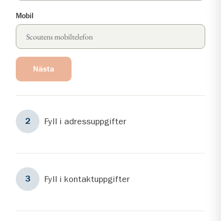
Mobil
Nästa
Steg
2
Fyll i adressuppgifter
2
Steg
3
Fyll i kontaktuppgifter
3