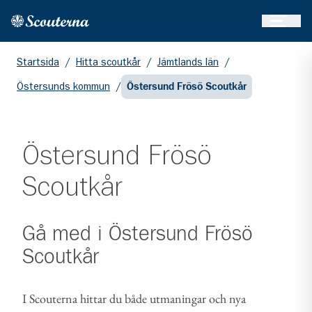
Öppna 
Hem
Gå till huvudinnehållet
Startsida
/
Hitta scoutkår
/
Jämtlands län
/
Östersunds kommun
/
Östersund Frösö Scoutkår
Östersund Frösö
Scoutkår
Gå med i
Östersund Frösö
Scoutkår
I Scouterna hittar du både utmaningar och nya