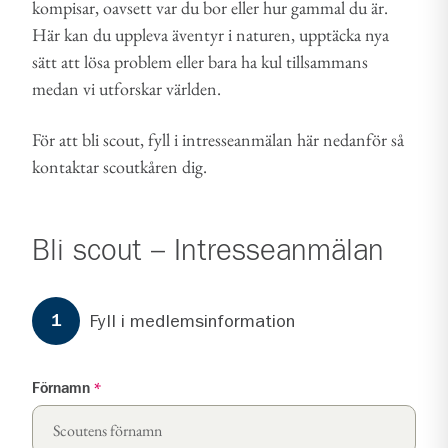
kompisar, oavsett var du bor eller hur gammal du är.
Här kan du uppleva äventyr i naturen, upptäcka nya
sätt att lösa problem eller bara ha kul tillsammans
medan vi utforskar världen.
För att bli scout, fyll i intresseanmälan här nedanför så
kontaktar scoutkåren dig.
Bli scout – Intresseanmälan
Formuläret har
3
steg.
Steg
1
Fyll i medlemsinformation
1
Förnamn
*