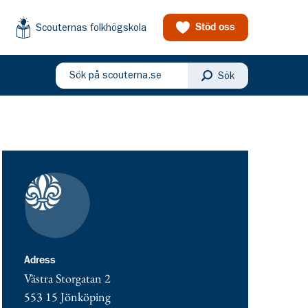
Scouternas folkhögskola
Stöd oss
Sök på scouterna.se
Sök
eny
Kontaktuppgifter
adress för Norra Smålands Scoutdistriktskår
Adress
Västra Storgatan 2
553 15
Jönköping