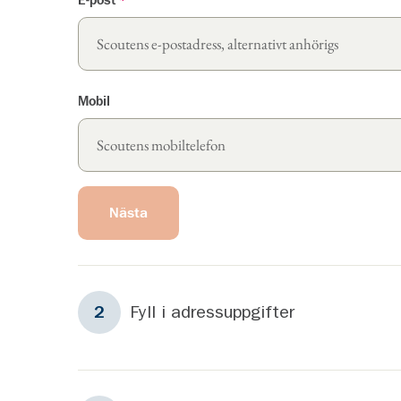
E-post
*
Mobil
Nästa
Steg
2
Fyll i adressuppgifter
2