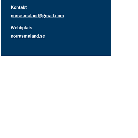
kontakt information för Norra Smålands Scoutdistrikts
Kontakt
norrasmaland@gmail.com
Webbplats
norrasmaland.se