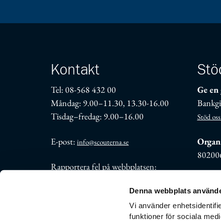
Kontakt
Stö
Tel: 08-568 432 00
Ge en 
Måndag: 9.00–11.30, 13.30-16.00
Bankgi
Tisdag–fredag: 9.00–16.00
Stöd oss
E-post:
Organi
info@scouterna.se
80200
Rapportera fel på webbplatsen:
support@scouterna.se
Denna webbplats använde
Fler kontaktuppgifter
Vi använder enhetsidentifie
funktioner för sociala medi