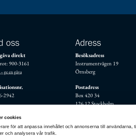
d oss
Adress
gåva direkt
Besöksadress
rot: 900-3161
Instrumentvägen 19
Örnsberg
 – ge en gåva
sationsnr.
Postadress
6-2942
Box 420 34
126 12 Stockholm
r cookies
rare för att anpassa innehållet och annonserna till användarna, t
er och analysera vår trafik.