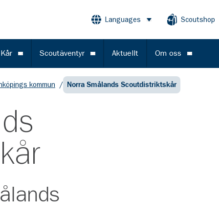
Languages
Scoutshop
Öppna meny
 Kår
Scoutäventyr
Aktuellt
Om oss
Öppna meny
Öppna meny
Öppna m
nköpings kommun
/
Norra Smålands Scoutdistriktskår
nds
skår
ålands