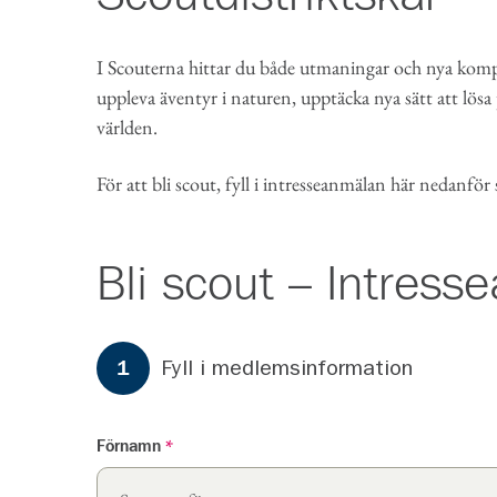
I Scouterna hittar du både utmaningar och nya kompi
uppleva äventyr i naturen, upptäcka nya sätt att lösa
världen.
För att bli scout, fyll i intresseanmälan här nedanför
Bli scout – Intres
Formuläret har
3
steg.
Steg
1
Fyll i medlemsinformation
1
Förnamn
*