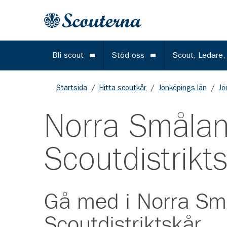
Gå till huvudinnehållet
Till startsidan
Bli scout
Stöd oss
Scout, Ledare,
Öppna meny
Öppna meny
Startsida
/
Hitta scoutkår
/
Jönköpings län
/
Jö
Norra Småla
Scoutdistrikt
Gå med i
Norra Sm
Scoutdistriktskår