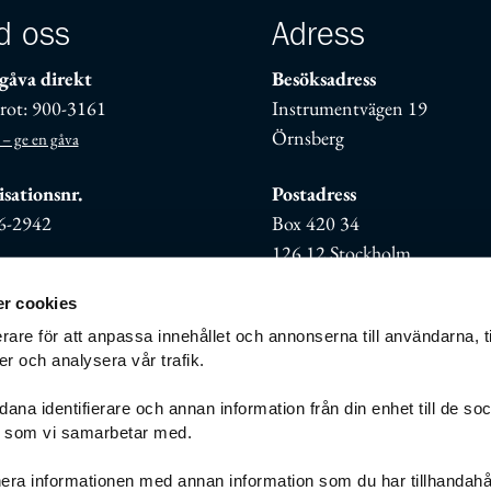
d oss
Adress
gåva direkt
Besöksadress
rot: 900-3161
Instrumentvägen 19
Örnsberg
 – ge en gåva
sationsnr.
Postadress
6-2942
Box 420 34
126 12 Stockholm
r cookies
rare för att anpassa innehållet och annonserna till användarna, t
er och analysera vår trafik.
ana identifierare och annan information från din enhet till de so
g som vi samarbetar med.
g
Cookies/kakor
era informationen med annan information som du har tillhandahål