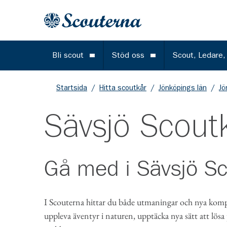
Gå till huvudinnehållet
Till startsidan
Bli scout
Stöd oss
Scout, Ledare,
Öppna meny
Öppna meny
Startsida
/
Hitta scoutkår
/
Jönköpings län
/
Jö
Sävsjö Scout
Gå med i
Sävsjö S
I Scouterna hittar du både utmaningar och nya kompi
uppleva äventyr i naturen, upptäcka nya sätt att lösa