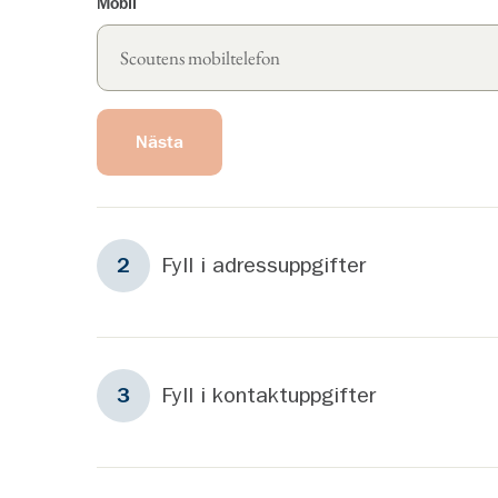
Mobil
Nästa
Steg
2
Fyll i adressuppgifter
2
Steg
3
Fyll i kontaktuppgifter
3