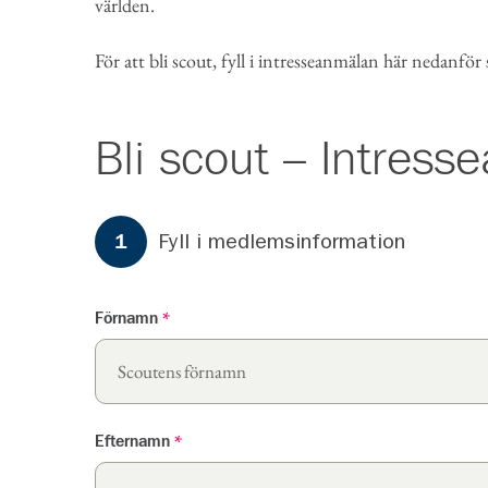
världen.
För att bli scout, fyll i intresseanmälan här nedanför
Bli scout – Intres
Formuläret har
3
steg.
Steg
1
Fyll i medlemsinformation
1
Förnamn
*
Efternamn
*