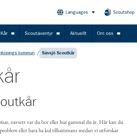
Languages
Scoutshop
Öppna meny
 Kår
Scoutäventyr
Aktuellt
Om oss
Öppna meny
Öppna meny
Öppna m
nköpings kommun
/
Sävsjö Scoutkår
kår
coutkår
sar, oavsett var du bor eller hur gammal du är. Här kan du
 problem eller bara ha kul tillsammans medan vi utforskar