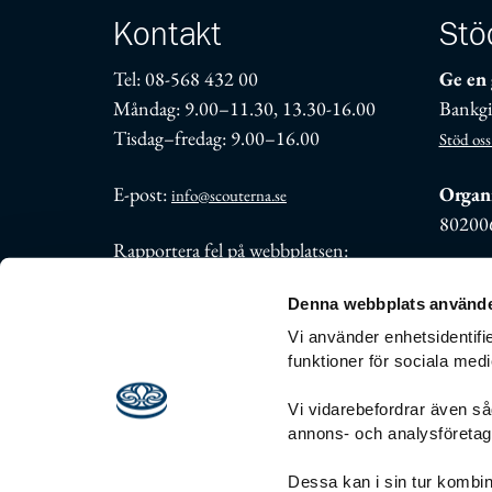
Kontakt
Stö
Tel: 08-568 432 00
Ge en 
Måndag: 9.00–11.30, 13.30-16.00
Bankgi
Tisdag–fredag: 9.00–16.00
Stöd oss
E-post:
Organi
info@scouterna.se
80200
Rapportera fel på webbplatsen:
support@scouterna.se
Denna webbplats använde
Fler kontaktuppgifter
Vi använder enhetsidentifie
funktioner för sociala medi
Vi vidarebefordrar även såd
annons- och analysföreta
Personuppgiftsbehandling
Visselblåsnin
Dessa kan i sin tur kombin