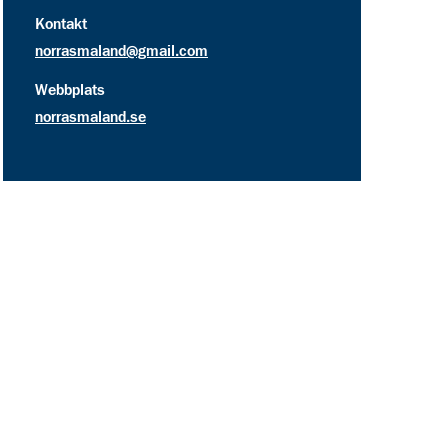
kontakt information för Sävsjö Scoutkår
Kontakt
norrasmaland@gmail.com
Webbplats
norrasmaland.se