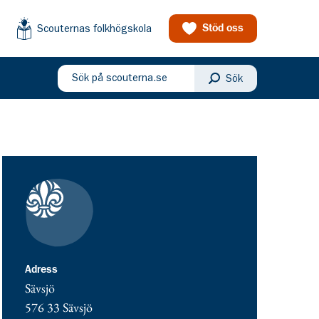
Scouternas folkhögskola
Stöd oss
Sök på scouterna.se
Sök
eny
Kontaktuppgifter
adress för Sävsjö Scoutkår
Adress
Sävsjö
576 33
Sävsjö