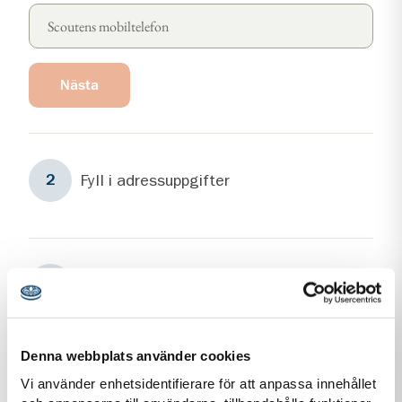
Nästa
Steg
2
Fyll i adressuppgifter
2
Steg
3
Fyll i kontaktuppgifter
3
Denna webbplats använder cookies
Vi använder enhetsidentifierare för att anpassa innehållet
Personuppgiftshantering under GDPR