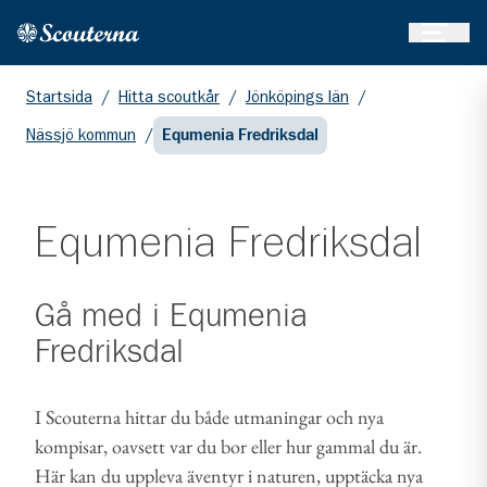
Öppna 
Hem
Gå till huvudinnehållet
Startsida
/
Hitta scoutkår
/
Jönköpings län
/
Nässjö kommun
/
Equmenia Fredriksdal
Equmenia Fredriksdal
Gå med i
Equmenia
Fredriksdal
I Scouterna hittar du både utmaningar och nya
kompisar, oavsett var du bor eller hur gammal du är.
Här kan du uppleva äventyr i naturen, upptäcka nya