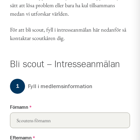
sätt att lösa problem eller bara ha kul tillsammans
medan vi utforskar världen.
För att bli scout, fyll i intresseanmälan här nedanför så
kontaktar scoutkåren dig.
Bli scout – Intresseanmälan
Formuläret har
3
steg.
Steg
1
Fyll i medlemsinformation
1
Förnamn
*
Efternamn
*