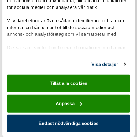
och annonserna till användarna, tillhandahålla funktioner
Vi vill att du ska känna dig trygg när du kontaktar oss.
för sociala medier och analysera vår trafik.
Därför vill vi berätta om vår hantering av
Vi vidarebefordrar även sådana identifierare och annan
personuppgifter och om dataskyddsförordningen
information från din enhet till de sociala medier och
(GDPR).
annons- och analysföretag som vi samarbetar med.
Läs mer om vår personuppgiftshantering
Dessa kan i sin tur kombinera informationen med annan
Information-personuppgiftshantering-Scoutnet.pdf (PDF 129 KB)
information som du har tillhandahållit eller som de har
samlat in när du har använt deras tjänster.
Visa detaljer
Kontaktuppgifter
Tillåt alla cookies
Anpassa
adress för Equmenia Fredriksdal
Adress
Endast nödvändiga cookies
Västra Långgatan 25
571 71
Anneberg