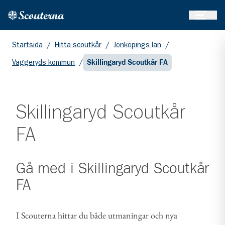
Öppna 
Hem
Gå till huvudinnehållet
Startsida
/
Hitta scoutkår
/
Jönköpings län
/
Vaggeryds kommun
/
Skillingaryd Scoutkår FA
Skillingaryd Scoutkår
FA
Gå med i
Skillingaryd Scoutkår
FA
I Scouterna hittar du både utmaningar och nya