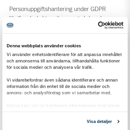
Personuppgiftshantering under GDPR
Vi vill att du ska känna dig trygg när du kontaktar oss.
Därför vill vi berätta om vår hantering av
personuppgifter och om dataskyddsförordningen
(GDPR).
Denna webbplats använder cookies
Vi använder enhetsidentifierare för att anpassa innehållet
Läs mer om vår personuppgiftshantering
och annonserna till användarna, tillhandahålla funktioner
Information-personuppgiftshantering-Scoutnet.pdf (PDF 129 KB)
för sociala medier och analysera vår trafik.
Vi vidarebefordrar även sådana identifierare och annan
information från din enhet till de sociala medier och
Kontaktuppgifter
annons- och analysföretag som vi samarbetar med.
Dessa kan i sin tur kombinera informationen med annan
information som du har tillhandahållit eller som de har
samlat in när du har använt deras tjänster.
Visa detaljer
adress för Skillingaryd Scoutkår FA
Adress