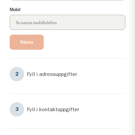
Mobil
Nästa
Steg
2
Fyll i adressuppgifter
2
Steg
3
Fyll i kontaktuppgifter
3