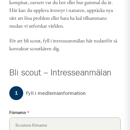
kompisar, oavsett var du bor eller hur gammal du är.
Här kan du uppleva äventyr i naturen, upptäcka nya
sätt att lösa problem eller bara ha kul tillsammans
medan vi utforskar världen.
För att bli scout, fyll i intresseanmälan här nedanför så
kontaktar scoutkåren dig.
Bli scout – Intresseanmälan
Formuläret har
3
steg.
Steg
1
Fyll i medlemsinformation
1
Förnamn
*