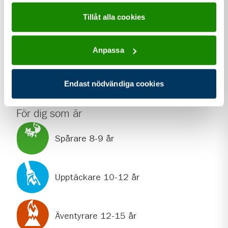
Storgatan 16
Tillåt alla cookies
568 32
Skillingaryd
kontakt information för Skillingaryd Scoutkår FA
Kontakt
Anpassa
annakarinjohansson@telia.com
Endast nödvändiga cookies
För dig som är
Spårare 8-9 år
Upptäckare 10-12 år
Äventyrare 12-15 år