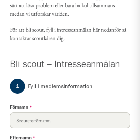
sätt att lösa problem eller bara ha kul tillsammans
medan vi utforskar världen.
För att bli scout, fyll i intresseanmälan här nedanför så
kontaktar scoutkåren dig.
Bli scout – Intresseanmälan
Formuläret har
3
steg.
Steg
1
Fyll i medlemsinformation
1
Förnamn
*
Efternamn
*