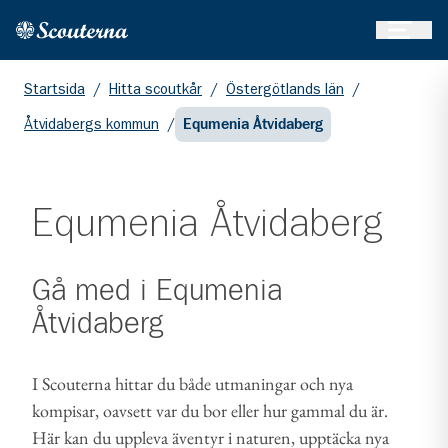
Öppna 
Hem
Gå till huvudinnehållet
Startsida
/
Hitta scoutkår
/
Östergötlands län
/
Åtvidabergs kommun
/
Equmenia Åtvidaberg
Equmenia Åtvidaberg
Gå med i
Equmenia
Åtvidaberg
I Scouterna hittar du både utmaningar och nya
kompisar, oavsett var du bor eller hur gammal du är.
Här kan du uppleva äventyr i naturen, upptäcka nya