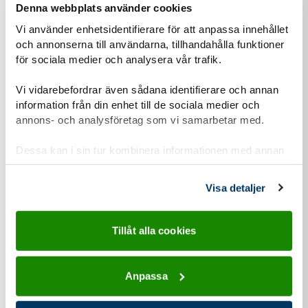
Denna webbplats använder cookies
Vi vill att du ska känna dig trygg när du kontaktar oss.
Därför vill vi berätta om vår hantering av
Vi använder enhetsidentifierare för att anpassa innehållet
och annonserna till användarna, tillhandahålla funktioner
personuppgifter och om dataskyddsförordningen
för sociala medier och analysera vår trafik.
(GDPR).
Vi vidarebefordrar även sådana identifierare och annan
Läs mer om vår personuppgiftshantering
information från din enhet till de sociala medier och
annons- och analysföretag som vi samarbetar med.
Information-personuppgiftshantering-Scoutnet.pdf (PDF 129 KB)
Dessa kan i sin tur kombinera informationen med annan
information som du har tillhandahållit eller som de har
samlat in när du har använt deras tjänster.
Kontaktuppgifter
Visa detaljer
Tillåt alla cookies
adress för Equmenia Åtvidaberg
Adress
Anpassa
Oxtorgsgatan 4
597 30
Åtvidaberg