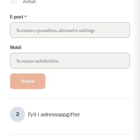
Annat
E-post
*
Mobil
Nästa
Steg
2
Fyll i adressuppgifter
2