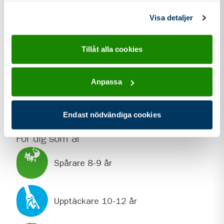
information som du har tillhandahållit eller som de har
samlat in när du har använt deras tjänster.
Visa detaljer
Tillåt alla cookies
adress för Krokeks Scoutkår
Adress
Syrénvägen 35
618 31
Kolmården
Anpassa
Endast nödvändiga cookies
För dig som är
Spårare 8-9 år
Upptäckare 10-12 år