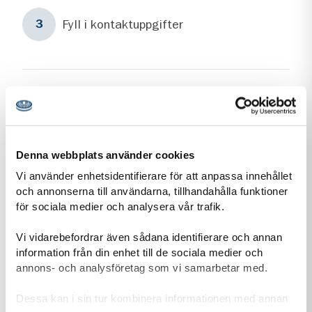
Steg
3
Fyll i kontaktuppgifter
3
Personuppgiftshantering under GDPR
Vi vill att du ska känna dig trygg när du kontaktar oss.
Därför vill vi berätta om vår hantering av
Denna webbplats använder cookies
personuppgifter och om dataskyddsförordningen
Vi använder enhetsidentifierare för att anpassa innehållet
(GDPR).
och annonserna till användarna, tillhandahålla funktioner
för sociala medier och analysera vår trafik.
Läs mer om vår personuppgiftshantering
Vi vidarebefordrar även sådana identifierare och annan
Information-personuppgiftshantering-Scoutnet.pdf (PDF 129 KB)
information från din enhet till de sociala medier och
annons- och analysföretag som vi samarbetar med.
Dessa kan i sin tur kombinera informationen med annan
Kontaktuppgifter