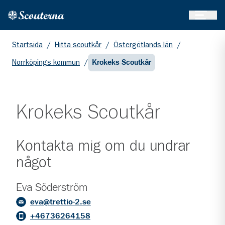
Öppna 
Hem
Gå till huvudinnehållet
Startsida
/
Hitta scoutkår
/
Östergötlands län
/
Norrköpings kommun
/
Krokeks Scoutkår
Krokeks Scoutkår
Kontakta mig om du undrar
något
Eva Söderström
eva@trettio-2.se
+46736264158