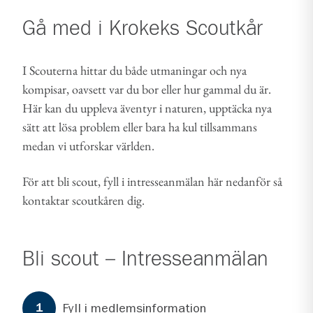
Gå med i
Krokeks Scoutkår
I Scouterna hittar du både utmaningar och nya
kompisar, oavsett var du bor eller hur gammal du är.
Här kan du uppleva äventyr i naturen, upptäcka nya
sätt att lösa problem eller bara ha kul tillsammans
medan vi utforskar världen.
För att bli scout, fyll i intresseanmälan här nedanför så
kontaktar scoutkåren dig.
Bli scout – Intresseanmälan
Formuläret har
3
steg.
Steg
1
Fyll i medlemsinformation
1