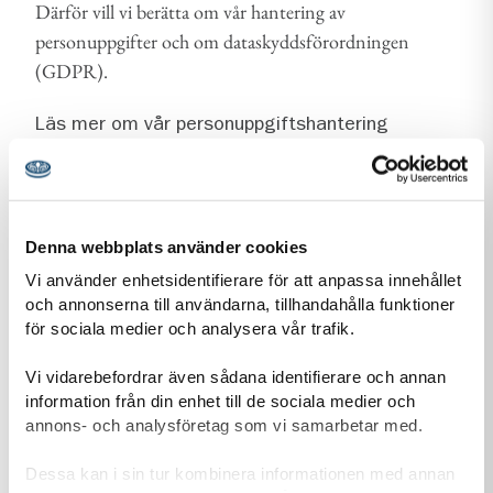
Därför vill vi berätta om vår hantering av
personuppgifter och om dataskyddsförordningen
(GDPR).
Läs mer om vår personuppgiftshantering
Information-personuppgiftshantering-Scoutnet.pdf (PDF 129 KB)
Denna webbplats använder cookies
Kontaktuppgifter
Vi använder enhetsidentifierare för att anpassa innehållet
och annonserna till användarna, tillhandahålla funktioner
för sociala medier och analysera vår trafik.
Vi vidarebefordrar även sådana identifierare och annan
adress för Klippans Scoutkår
Adress
information från din enhet till de sociala medier och
Krikavägen
annons- och analysföretag som vi samarbetar med.
264 36
Klippan
Dessa kan i sin tur kombinera informationen med annan