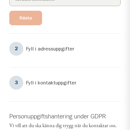
Nästa
Steg
2
Fyll i adressuppgifter
2
Steg
3
Fyll i kontaktuppgifter
3
Personuppgiftshantering under GDPR
Vi vill att du ska känna dig trygg när du kontaktar oss.