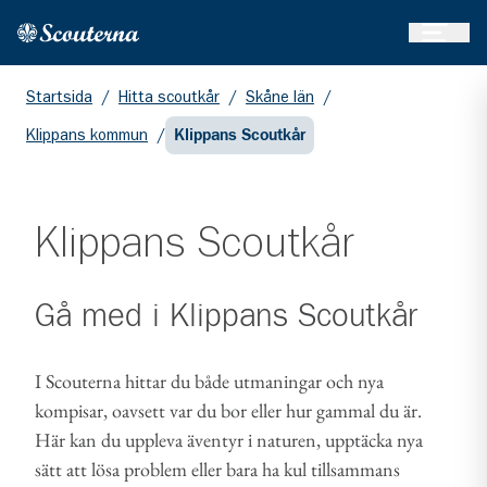
Öppna 
Hem
Gå till huvudinnehållet
Startsida
/
Hitta scoutkår
/
Skåne län
/
Klippans kommun
/
Klippans Scoutkår
Klippans Scoutkår
Gå med i
Klippans Scoutkår
I Scouterna hittar du både utmaningar och nya
kompisar, oavsett var du bor eller hur gammal du är.
Här kan du uppleva äventyr i naturen, upptäcka nya
sätt att lösa problem eller bara ha kul tillsammans