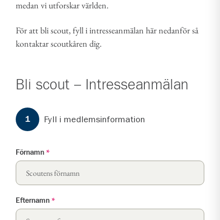
medan vi utforskar världen.
För att bli scout, fyll i intresseanmälan här nedanför så
kontaktar scoutkåren dig.
Bli scout – Intresseanmälan
Formuläret har
3
steg.
Steg
1
Fyll i medlemsinformation
1
Förnamn
*
Efternamn
*