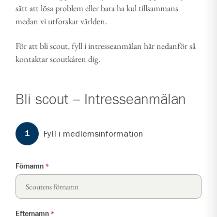
sätt att lösa problem eller bara ha kul tillsammans
medan vi utforskar världen.
För att bli scout, fyll i intresseanmälan här nedanför så
kontaktar scoutkåren dig.
Bli scout – Intresseanmälan
Formuläret har
3
steg.
Steg
1
Fyll i medlemsinformation
1
Förnamn
*
Efternamn
*