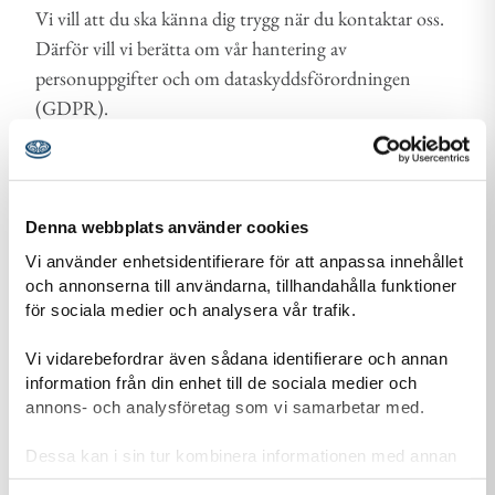
Vi vill att du ska känna dig trygg när du kontaktar oss.
Därför vill vi berätta om vår hantering av
personuppgifter och om dataskyddsförordningen
(GDPR).
Läs mer om vår personuppgiftshantering
Information-personuppgiftshantering-Scoutnet.pdf (PDF 129 KB)
Denna webbplats använder cookies
Vi använder enhetsidentifierare för att anpassa innehållet
och annonserna till användarna, tillhandahålla funktioner
Kontaktuppgifter
för sociala medier och analysera vår trafik.
Vi vidarebefordrar även sådana identifierare och annan
information från din enhet till de sociala medier och
annons- och analysföretag som vi samarbetar med.
adress för Kristianstad Scoutkår
Adress
Dessa kan i sin tur kombinera informationen med annan
Skepparegatan 16
information som du har tillhandahållit eller som de har
291 54
Kristianstad