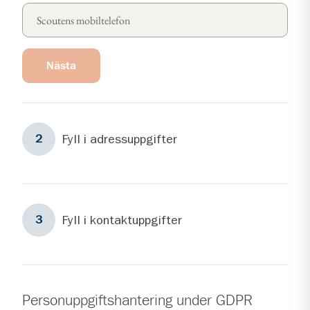
Nästa
Steg
2
Fyll i adressuppgifter
2
Steg
3
Fyll i kontaktuppgifter
3
Personuppgiftshantering under GDPR