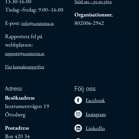
13.30-16.00
Stöd oss – ge en gåva
Tisdag–fredag: 9.00–16.00
Organisationsnr.
E-post:
802006-2942
info@scouterna.se
Rapportera fel på
webbplatsen:
support@scouterna.se
Fler kontaktuppgifter
Adress
Följ oss
Besöksadress
Facebook
Instrumentvägen 19
Örnsberg
Instagram
Postadress
LinkedIn
Box 420 34