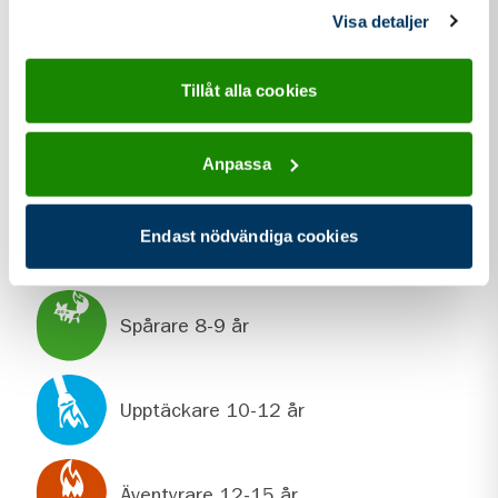
samlat in när du har använt deras tjänster.
Visa detaljer
kontakt information för Kristianstad Scoutkår
Kontakt
info@kristianstadscout.se
Tillåt alla cookies
Webbplats
kristianstadscout.se
Anpassa
Endast nödvändiga cookies
För dig som är
Spårare 8-9 år
Upptäckare 10-12 år
Äventyrare 12-15 år