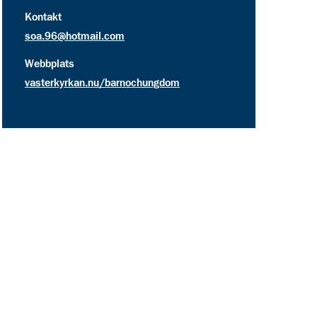
kontakt information för Equmenia Lund Västerkyrkans
Kontakt
soa.96@hotmail.com
Webbplats
vasterkyrkan.nu/barnochungdom