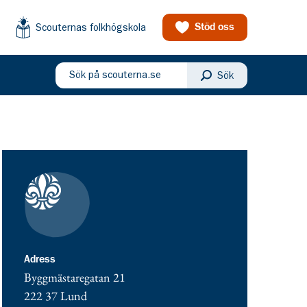
Scouternas folkhögskola
Stöd oss
Sök på scouterna.se
Sök
eny
Kontaktuppgifter
adress för Equmenia Lund Västerkyrkans unga
Adress
Byggmästaregatan 21
222 37
Lund