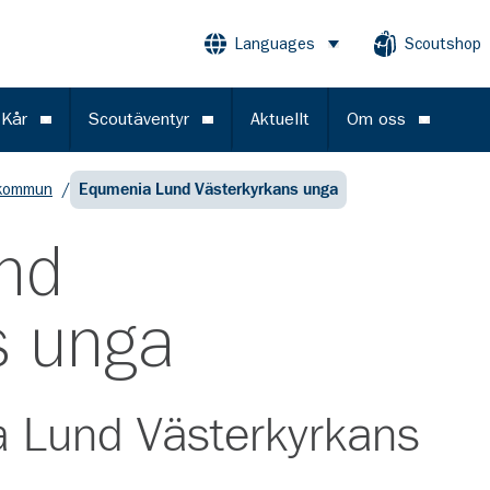
Languages
Scoutshop
Öppna meny
 Kår
Scoutäventyr
Aktuellt
Om oss
Öppna meny
Öppna meny
Öppna m
kommun
/
Equmenia Lund Västerkyrkans unga
nd
s unga
 Lund Västerkyrkans