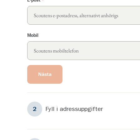
E-post
*
Mobil
Nästa
Steg
2
Fyll i adressuppgifter
2