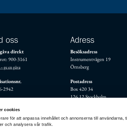
d oss
Adress
gåva direkt
Besöksadress
rot: 900-3161
Instrumentvägen 19
Örnsberg
 – ge en gåva
sationsnr.
Postadress
6-2942
Box 420 34
126 12 Stockholm
r cookies
rare för att anpassa innehållet och annonserna till användarna, t
er och analysera vår trafik.