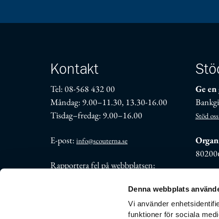
Kontakt
Stö
Tel: 08-568 432 00
Ge en 
Måndag: 9.00–11.30, 13.30-16.00
Bankgi
Tisdag–fredag: 9.00–16.00
Stöd oss
E-post:
Organi
info@scouterna.se
80200
Rapportera fel på webbplatsen:
support@scouterna.se
Denna webbplats använde
Fler kontaktuppgifter
Vi använder enhetsidentifie
funktioner för sociala medi