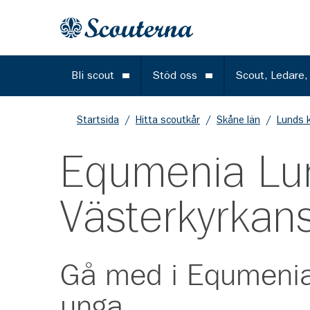
Gå till huvudinnehållet
Till startsidan
Bli scout
Stöd oss
Scout, Ledare,
Öppna meny
Öppna meny
Startsida
/
Hitta scoutkår
/
Skåne län
/
Lunds 
Equmenia Lu
Västerkyrkan
Gå med i
Equmenia
unga