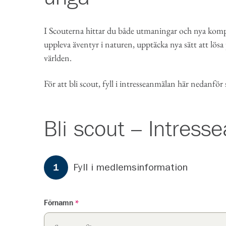
I Scouterna hittar du både utmaningar och nya kompi
uppleva äventyr i naturen, upptäcka nya sätt att lösa
världen.
För att bli scout, fyll i intresseanmälan här nedanför
Bli scout – Intres
Formuläret har
3
steg.
Steg
1
Fyll i medlemsinformation
1
Förnamn
*