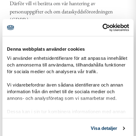
Därför vill vi berätta om vår hantering av
personuppgifter och om dataskyddsförordningen
(GDPR).
Läs mer om vår personuppgiftshantering
Information-personuppgiftshantering-Scoutnet.pdf (PDF 129 KB)
Denna webbplats använder cookies
Vi använder enhetsidentifierare för att anpassa innehållet
och annonserna till användarna, tillhandahålla funktioner
för sociala medier och analysera vår trafik.
Kontaktuppgifter
Vi vidarebefordrar även sådana identifierare och annan
information från din enhet till de sociala medier och
annons- och analysföretag som vi samarbetar med.
adress för Svedala Scoutkår
Adress
Dessa kan i sin tur kombinera informationen med annan
Gustav Österlins väg 1
information som du har tillhandahållit eller som de har
233 42
Svedala
samlat in när du har använt deras tjänster.
Visa detaljer