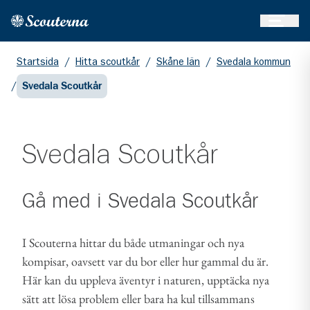
Öppna 
Hem
Gå till huvudinnehållet
Startsida
/
Hitta scoutkår
/
Skåne län
/
Svedala kommun
/
Svedala Scoutkår
Svedala Scoutkår
Gå med i
Svedala Scoutkår
I Scouterna hittar du både utmaningar och nya
kompisar, oavsett var du bor eller hur gammal du är.
Här kan du uppleva äventyr i naturen, upptäcka nya
sätt att lösa problem eller bara ha kul tillsammans