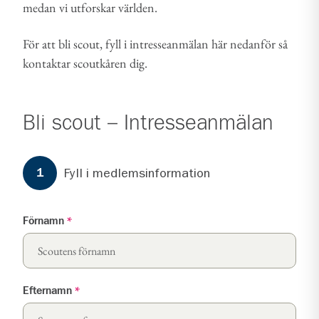
medan vi utforskar världen.
För att bli scout, fyll i intresseanmälan här nedanför så
kontaktar scoutkåren dig.
Bli scout – Intresseanmälan
Formuläret har
3
steg.
Steg
1
Fyll i medlemsinformation
1
Förnamn
*
Efternamn
*