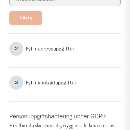
Nästa
Steg
2
Fyll i adressuppgifter
2
Steg
3
Fyll i kontaktuppgifter
3
Personuppgiftshantering under GDPR
Vi vill att du ska känna dig trygg när du kontaktar oss.