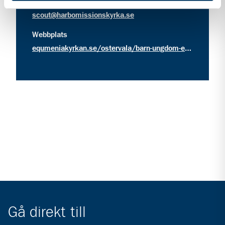
kontakt information för Equmenia Östervåla
Kontakt
scout@harbomissionskyrka.se
Webbplats
equmeniakyrkan.se/ostervala/barn-ungdom-equmenia/scout/
Gå direkt till