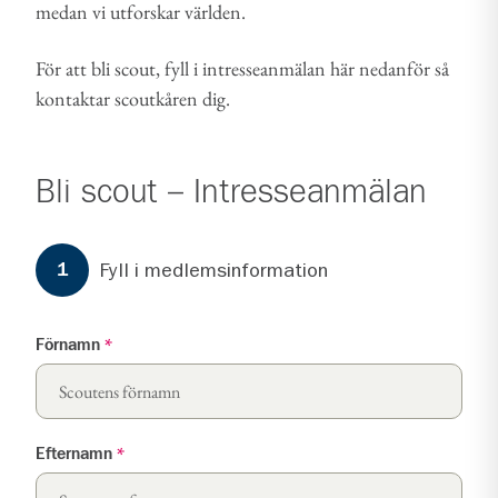
medan vi utforskar världen.
För att bli scout, fyll i intresseanmälan här nedanför så
kontaktar scoutkåren dig.
Bli scout – Intresseanmälan
Formuläret har
3
steg.
Steg
1
Fyll i medlemsinformation
1
Förnamn
*
Efternamn
*