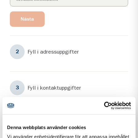
Nästa
Steg
2
Fyll i adressuppgifter
2
Steg
3
Fyll i kontaktuppgifter
3
Personuppgiftshantering under GDPR
Denna webbplats använder cookies
Vi vill att du ska känna dig trygg när du kontaktar oss.
Vi använder enhetsidentifierare för att anpassa innehållet