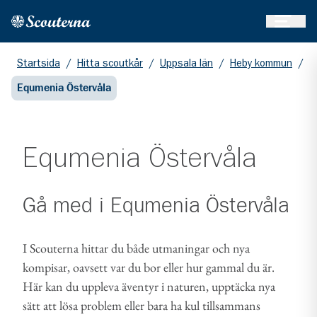
Öppna 
Hem
Gå till huvudinnehållet
Startsida
/
Hitta scoutkår
/
Uppsala län
/
Heby kommun
/
Equmenia Östervåla
Equmenia Östervåla
Gå med i
Equmenia Östervåla
I Scouterna hittar du både utmaningar och nya
kompisar, oavsett var du bor eller hur gammal du är.
Här kan du uppleva äventyr i naturen, upptäcka nya
sätt att lösa problem eller bara ha kul tillsammans