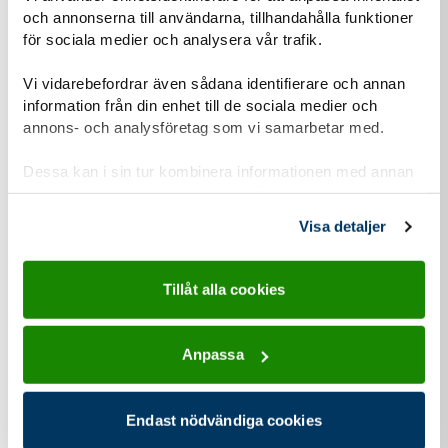
Därför vill vi berätta om vår hantering av
och annonserna till användarna, tillhandahålla funktioner
personuppgifter och om dataskyddsförordningen
för sociala medier och analysera vår trafik.
(GDPR).
Vi vidarebefordrar även sådana identifierare och annan
information från din enhet till de sociala medier och
Läs mer om vår personuppgiftshantering
annons- och analysföretag som vi samarbetar med.
Information-personuppgiftshantering-Scoutnet.pdf (PDF 129 KB)
Dessa kan i sin tur kombinera informationen med annan
information som du har tillhandahållit eller som de har
samlat in när du har använt deras tjänster.
Visa detaljer
Kontaktuppgifter
Tillåt alla cookies
Anpassa
adress för Equmenia Östervåla
Adress
Åbyvägen 1
740 46
Östervåla
Endast nödvändiga cookies