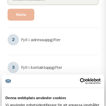
Nästa
Steg
2
Fyll i adressuppgifter
2
Steg
3
Fyll i kontaktuppgifter
3
Personuppgiftshantering under GDPR
Denna webbplats använder cookies
Vi vill att du ska känna dig trygg när du kontaktar oss.
Vi använder enhetsidentifierare för att anpassa innehållet