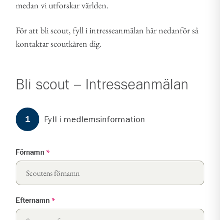
medan vi utforskar världen.
För att bli scout, fyll i intresseanmälan här nedanför så
kontaktar scoutkåren dig.
Bli scout – Intresseanmälan
Formuläret har
3
steg.
Steg
1
Fyll i medlemsinformation
1
Förnamn
*
Efternamn
*