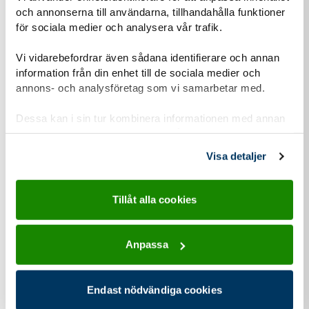
Därför vill vi berätta om vår hantering av
och annonserna till användarna, tillhandahålla funktioner
personuppgifter och om dataskyddsförordningen
för sociala medier och analysera vår trafik.
(GDPR).
Vi vidarebefordrar även sådana identifierare och annan
information från din enhet till de sociala medier och
Läs mer om vår personuppgiftshantering
annons- och analysföretag som vi samarbetar med.
Information-personuppgiftshantering-Scoutnet.pdf (PDF 129 KB)
Dessa kan i sin tur kombinera informationen med annan
information som du har tillhandahållit eller som de har
samlat in när du har använt deras tjänster.
Visa detaljer
Kontaktuppgifter
Tillåt alla cookies
Anpassa
adress för Equmenia Knivsta
Adress
Tomtebovägen 12
741 42
Knivsta
Endast nödvändiga cookies