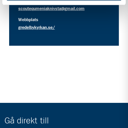
kontakt information för Equmenia Knivsta
Kontakt
scoutequmeniaknivsta@gmail.com
Webbplats
gredelbykyrkan.se/
Gå direkt till