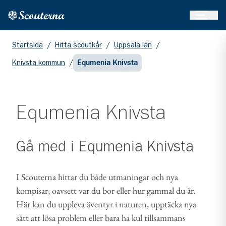
Öppna 
Hem
Gå till huvudinnehållet
Startsida
/
Hitta scoutkår
/
Uppsala län
/
Knivsta kommun
/
Equmenia Knivsta
Equmenia Knivsta
Gå med i
Equmenia Knivsta
I Scouterna hittar du både utmaningar och nya
kompisar, oavsett var du bor eller hur gammal du är.
Här kan du uppleva äventyr i naturen, upptäcka nya
sätt att lösa problem eller bara ha kul tillsammans