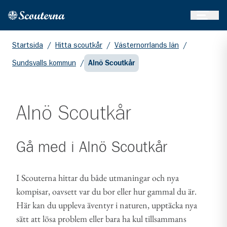
Öppna 
Hem
Gå till huvudinnehållet
Startsida
/
Hitta scoutkår
/
Västernorrlands län
/
Sundsvalls kommun
/
Alnö Scoutkår
Alnö Scoutkår
Gå med i
Alnö Scoutkår
I Scouterna hittar du både utmaningar och nya
kompisar, oavsett var du bor eller hur gammal du är.
Här kan du uppleva äventyr i naturen, upptäcka nya
sätt att lösa problem eller bara ha kul tillsammans