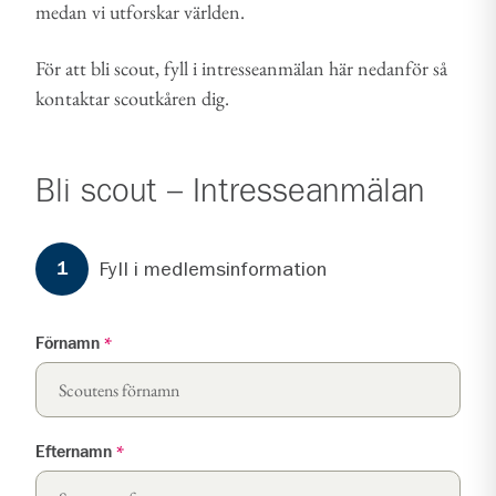
medan vi utforskar världen.
För att bli scout, fyll i intresseanmälan här nedanför så
kontaktar scoutkåren dig.
Bli scout – Intresseanmälan
Formuläret har
3
steg.
Steg
1
Fyll i medlemsinformation
1
Förnamn
*
Efternamn
*