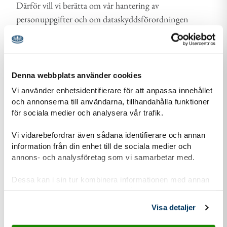
Därför vill vi berätta om vår hantering av
personuppgifter och om dataskyddsförordningen
(GDPR).
Läs mer om vår personuppgiftshantering
Information-personuppgiftshantering-Scoutnet.pdf (PDF 129 KB)
Denna webbplats använder cookies
Vi använder enhetsidentifierare för att anpassa innehållet
och annonserna till användarna, tillhandahålla funktioner
för sociala medier och analysera vår trafik.
Kontaktuppgifter
Vi vidarebefordrar även sådana identifierare och annan
information från din enhet till de sociala medier och
annons- och analysföretag som vi samarbetar med.
Dessa kan i sin tur kombinera informationen med annan
adress för Alnö Scoutkår
Adress
information som du har tillhandahållit eller som de har
Alnövägen 38
samlat in när du har använt deras tjänster.
865 33
Alnö
Visa detaljer