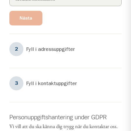
Nästa
Steg
2
Fyll i adressuppgifter
2
Steg
3
Fyll i kontaktuppgifter
3
Personuppgiftshantering under GDPR
Vi vill att du ska känna dig trygg när du kontaktar oss.