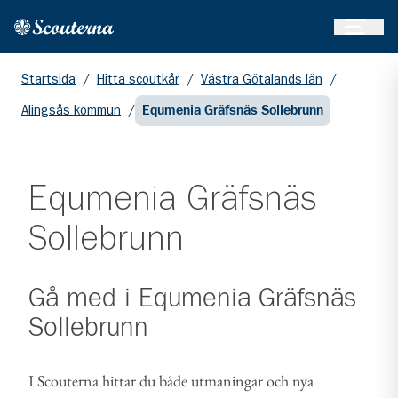
Öppna 
Hem
Gå till huvudinnehållet
Startsida
/
Hitta scoutkår
/
Västra Götalands län
/
Alingsås kommun
/
Equmenia Gräfsnäs Sollebrunn
Equmenia Gräfsnäs
Sollebrunn
Gå med i
Equmenia Gräfsnäs
Sollebrunn
I Scouterna hittar du både utmaningar och nya