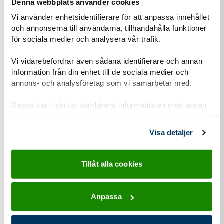
Denna webbplats använder cookies
Personuppgiftshantering under GDPR
Vi använder enhetsidentifierare för att anpassa innehållet
och annonserna till användarna, tillhandahålla funktioner
Vi vill att du ska känna dig trygg när du kontaktar oss.
för sociala medier och analysera vår trafik.
Därför vill vi berätta om vår hantering av
personuppgifter och om dataskyddsförordningen
Vi vidarebefordrar även sådana identifierare och annan
(GDPR).
information från din enhet till de sociala medier och
annons- och analysföretag som vi samarbetar med.
Läs mer om vår personuppgiftshantering
Dessa kan i sin tur kombinera informationen med annan
Information-personuppgiftshantering-Scoutnet.pdf (PDF 129 KB)
information som du har tillhandahållit eller som de har
samlat in när du har använt deras tjänster.
Visa detaljer
Kontaktuppgifter
Tillåt alla cookies
Anpassa
adress för Equmenia Gräfsnäs Sollebrunn
Adress