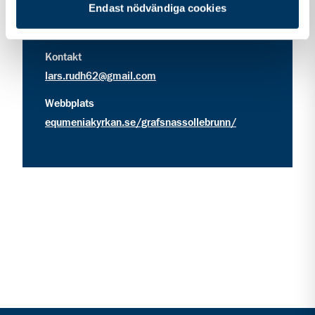
Korngärdesvägen 12
Endast nödvändiga cookies
441 11
Sollebrunn
kontakt information för Equmenia Gräfsnäs Solleb
Kontakt
lars.rudh62@gmail.com
Webbplats
equmeniakyrkan.se/grafsnassollebrunn/