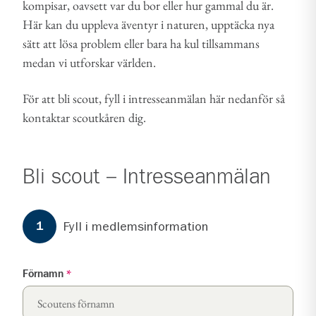
kompisar, oavsett var du bor eller hur gammal du är.
Här kan du uppleva äventyr i naturen, upptäcka nya
sätt att lösa problem eller bara ha kul tillsammans
medan vi utforskar världen.
För att bli scout, fyll i intresseanmälan här nedanför så
kontaktar scoutkåren dig.
Bli scout – Intresseanmälan
Formuläret har
3
steg.
Steg
1
Fyll i medlemsinformation
1
Förnamn
*