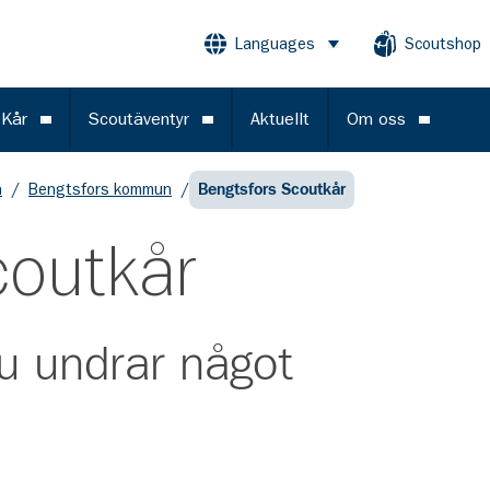
Languages
Scoutshop
Öppna meny
 Kår
Scoutäventyr
Aktuellt
Om oss
Öppna meny
Öppna meny
Öppna m
n
/
Bengtsfors kommun
/
Bengtsfors Scoutkår
coutkår
u undrar något