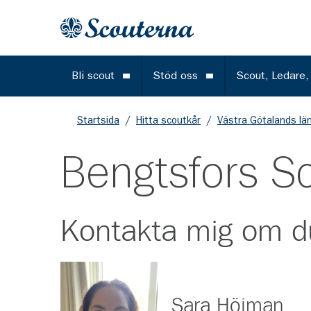
Gå till huvudinnehållet
Till startsidan
Bli scout
Stöd oss
Scout, Ledare,
Öppna meny
Öppna meny
Startsida
/
Hitta scoutkår
/
Västra Götalands lä
Bengtsfors S
Kontakta mig om d
Sara Höjman