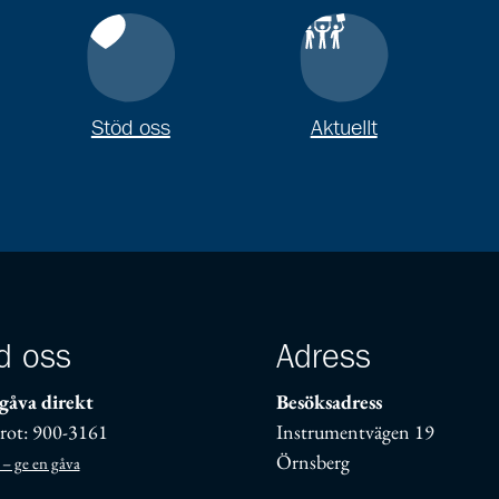
Stöd oss
Aktuellt
d oss
Adress
gåva direkt
Besöksadress
rot: 900-3161
Instrumentvägen 19
Örnsberg
 – ge en gåva