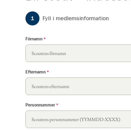
Formuläret har
3
steg.
Steg
1
Fyll i medlemsinformation
1
Förnamn
*
Efternamn
*
Personnummer
*