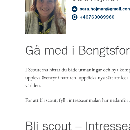
sara.hojman@gmail.co
+46763089960
Gå med i
Bengtsfor
I Scouterna hittar du både utmaningar och nya kompi
uppleva äventyr i naturen, upptäcka nya sätt att lösa
världen.
För att bli scout, fyll i intresseanmälan här nedanför
Bli scout – Intres