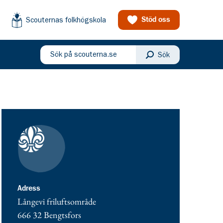
Scouternas folkhögskola
Stöd oss
Sök på scouterna.se
Sök
eny
Kontaktuppgifter
adress för Bengtsfors Scoutkår
Adress
Långevi friluftsområde
666 32
Bengtsfors