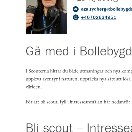
aza.rydberg@bollebygd
+46702634951
Gå med i
Bollebygd
I Scouterna hittar du både utmaningar och nya kompi
uppleva äventyr i naturen, upptäcka nya sätt att lösa
världen.
För att bli scout, fyll i intresseanmälan här nedanför
Bli scout – Intres