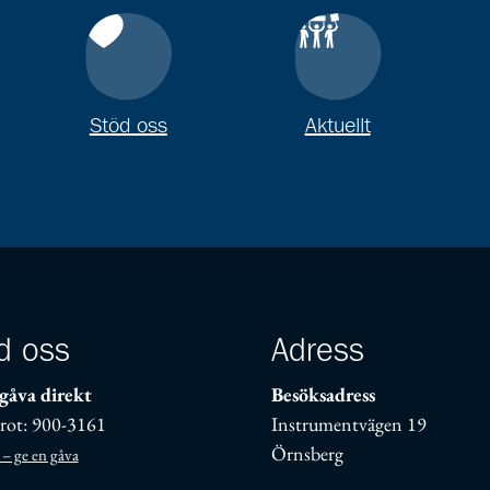
Stöd oss
Aktuellt
d oss
Adress
gåva direkt
Besöksadress
rot: 900-3161
Instrumentvägen 19
Örnsberg
 – ge en gåva