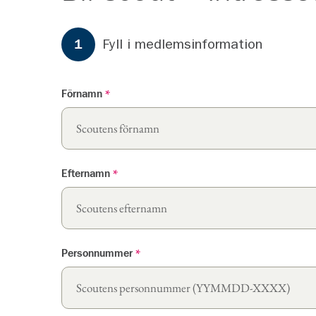
Formuläret har
3
steg.
Steg
1
Fyll i medlemsinformation
1
Förnamn
*
Efternamn
*
Personnummer
*