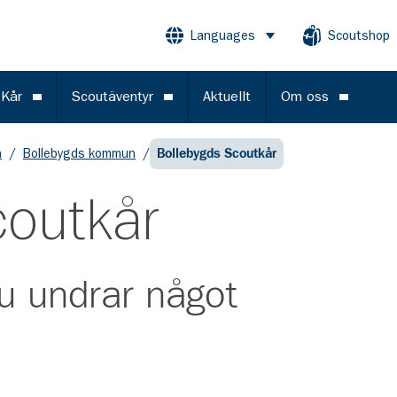
Languages
Scoutshop
Öppna meny
 Kår
Scoutäventyr
Aktuellt
Om oss
Öppna meny
Öppna meny
Öppna m
n
/
Bollebygds kommun
/
Bollebygds Scoutkår
coutkår
u undrar något