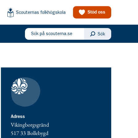
Scouternas folkhögskola
Stöd oss
Sök på scouterna.se
Sök
eny
Kontaktuppgifter
adress för Bollebygds Scoutkår
Adress
Vikingborgsgränd
517 33
Bollebygd