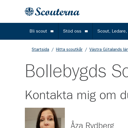
Gå till huvudinnehållet
Till startsidan
Bli scout
Stöd oss
Scout, Ledare,
Öppna meny
Öppna meny
Startsida
/
Hitta scoutkår
/
Västra Götalands lä
Bollebygds S
Kontakta mig om d
Åza Rydberg