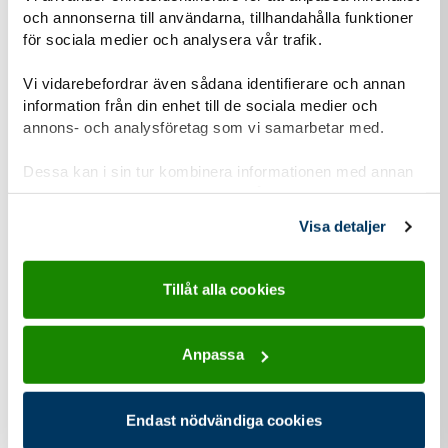
Därför vill vi berätta om vår hantering av
och annonserna till användarna, tillhandahålla funktioner
personuppgifter och om dataskyddsförordningen
för sociala medier och analysera vår trafik.
(GDPR).
Vi vidarebefordrar även sådana identifierare och annan
information från din enhet till de sociala medier och
Läs mer om vår personuppgiftshantering
annons- och analysföretag som vi samarbetar med.
Information-personuppgiftshantering-Scoutnet.pdf (PDF 129 KB)
Dessa kan i sin tur kombinera informationen med annan
information som du har tillhandahållit eller som de har
samlat in när du har använt deras tjänster.
Visa detaljer
Kontaktuppgifter
Tillåt alla cookies
Anpassa
adress för Equmenia Falköping
Adress
Scheelegatan 44
521 30
Falköping
Endast nödvändiga cookies