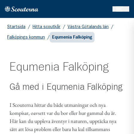
Öppna 
Hem
Gå till huvudinnehållet
Startsida
/
Hitta scoutkår
/
Västra Götalands län
/
Falköpings kommun
/
Equmenia Falköping
Equmenia Falköping
Gå med i
Equmenia Falköping
I Scouterna hittar du både utmaningar och nya
kompisar, oavsett var du bor eller hur gammal du är.
Här kan du uppleva äventyr i naturen, upptäcka nya
sätt att lösa problem eller bara ha kul tillsammans