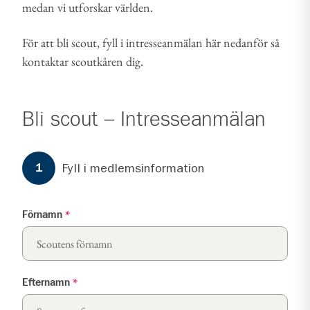
medan vi utforskar världen.
För att bli scout, fyll i intresseanmälan här nedanför så
kontaktar scoutkåren dig.
Bli scout – Intresseanmälan
Formuläret har
3
steg.
Steg
1
Fyll i medlemsinformation
1
Förnamn
*
Efternamn
*