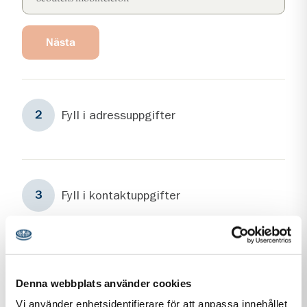
Nästa
Steg
2
Fyll i adressuppgifter
2
Steg
3
Fyll i kontaktuppgifter
3
Personuppgiftshantering under GDPR
Denna webbplats använder cookies
Vi vill att du ska känna dig trygg när du kontaktar oss.
Vi använder enhetsidentifierare för att anpassa innehållet