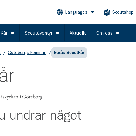
Languages
Scoutshop
Öppna meny
 Kår
Scoutäventyr
Aktuellt
Om oss
Öppna meny
Öppna meny
Öppna m
n
/
Göteborgs kommun
/
Burås Scoutkår
år
uråskyrkan i Göteborg.
u undrar något