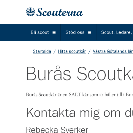
Gå till huvudinnehållet
Till startsidan
Bli scout
Stöd oss
Scout, Ledare,
Öppna meny
Öppna meny
Startsida
/
Hitta scoutkår
/
Västra Götalands lä
Burås Scoutk
Burås Scoutkår är en SALT-kår som är håller till i B
Kontakta mig om d
Rebecka Sverker