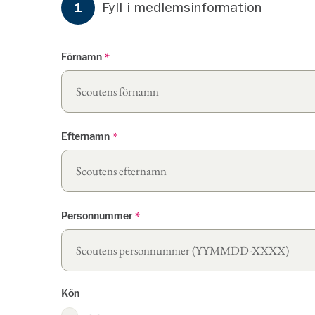
Steg
1
Fyll i medlemsinformation
1
Förnamn
*
Efternamn
*
Personnummer
*
Kön