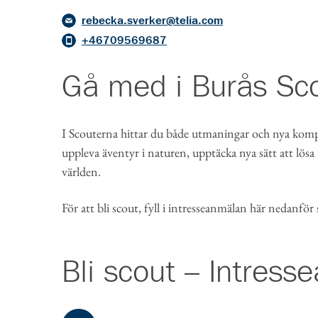
rebecka.sverker@telia.com
+46709569687
Gå med i
Burås Sc
I Scouterna hittar du både utmaningar och nya kompi
uppleva äventyr i naturen, upptäcka nya sätt att lösa
världen.
För att bli scout, fyll i intresseanmälan här nedanför
Bli scout – Intres
Formuläret har
3
steg.