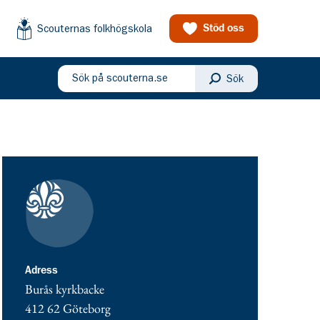
Scouternas folkhögskola
Stöd oss
Sök på scouterna.se
Sök
eny
Kontaktuppgifter
adress för Burås Scoutkår
Adress
Burås kyrkbacke
412 62
Göteborg