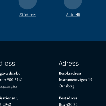
Stöd oss
Aktuellt
d oss
Adress
gåva direkt
Besöksadress
rot: 900-3161
Instrumentvägen 19
Örnsberg
 – ge en gåva
sationsnr.
Postadress
6-2942
Box 420 34