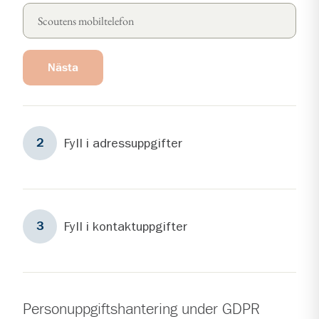
Nästa
Steg
2
Fyll i adressuppgifter
2
Steg
3
Fyll i kontaktuppgifter
3
Personuppgiftshantering under GDPR