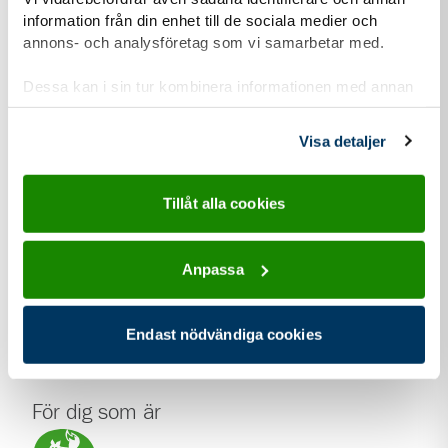
information från din enhet till de sociala medier och
kontakt information för Göteborgs Sjöscoutkår
Kontakt
annons- och analysföretag som vi samarbetar med.
info@gsjo.org
Dessa kan i sin tur kombinera informationen med annan
Webbplats
information som du har tillhandahållit eller som de har
samlat in när du har använt deras tjänster.
gsjo.org
Visa detaljer
Tillåt alla cookies
Anpassa
Vi har sjöscouting!
Endast nödvändiga cookies
För dig som är