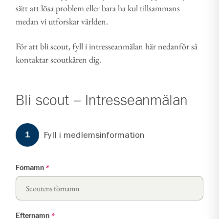
sätt att lösa problem eller bara ha kul tillsammans
medan vi utforskar världen.
För att bli scout, fyll i intresseanmälan här nedanför så
kontaktar scoutkåren dig.
Bli scout – Intresseanmälan
Formuläret har
3
steg.
Steg
1
Fyll i medlemsinformation
1
Förnamn
*
Efternamn
*