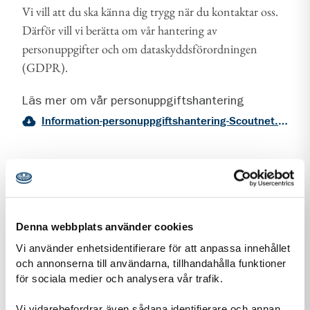
Vi vill att du ska känna dig trygg när du kontaktar oss.
Därför vill vi berätta om vår hantering av
personuppgifter och om dataskyddsförordningen
(GDPR).
Läs mer om vår personuppgiftshantering
Information-personuppgiftshantering-Scoutnet.pdf (PDF 129 KB)
Kontaktuppgifter
Denna webbplats använder cookies
Vi använder enhetsidentifierare för att anpassa innehållet
och annonserna till användarna, tillhandahålla funktioner
adress för Göteborgs Sjöscoutkår
Adress
för sociala medier och analysera vår trafik.
Klippan 5
414 51
Göteborg
Vi vidarebefordrar även sådana identifierare och annan