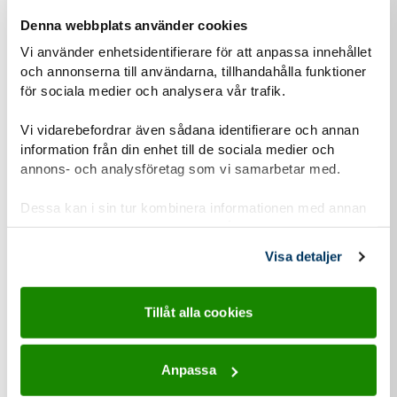
Steg
3
Fyll i kontaktuppgifter
Denna webbplats använder cookies
3
Vi använder enhetsidentifierare för att anpassa innehållet
och annonserna till användarna, tillhandahålla funktioner
för sociala medier och analysera vår trafik.
Personuppgiftshantering under GDPR
Vi vidarebefordrar även sådana identifierare och annan
information från din enhet till de sociala medier och
Vi vill att du ska känna dig trygg när du kontaktar oss.
annons- och analysföretag som vi samarbetar med.
Därför vill vi berätta om vår hantering av
personuppgifter och om dataskyddsförordningen
Dessa kan i sin tur kombinera informationen med annan
(GDPR).
information som du har tillhandahållit eller som de har
samlat in när du har använt deras tjänster.
Visa detaljer
Läs mer om vår personuppgiftshantering
Information-personuppgiftshantering-Scoutnet.pdf (PDF 129 KB)
Tillåt alla cookies
Anpassa
Kontaktuppgifter