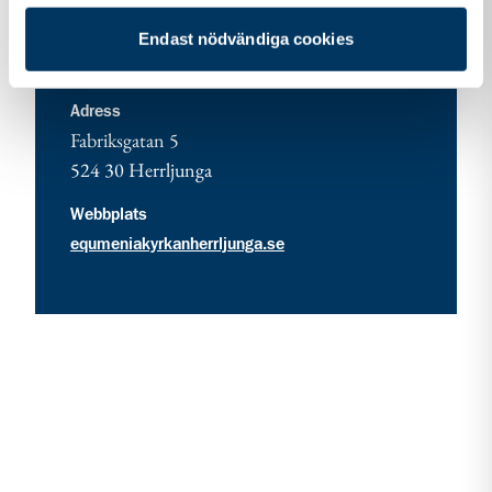
Endast nödvändiga cookies
adress för Equmenia Herrljunga
Adress
Fabriksgatan 5
524 30
Herrljunga
Webbplats
equmeniakyrkanherrljunga.se