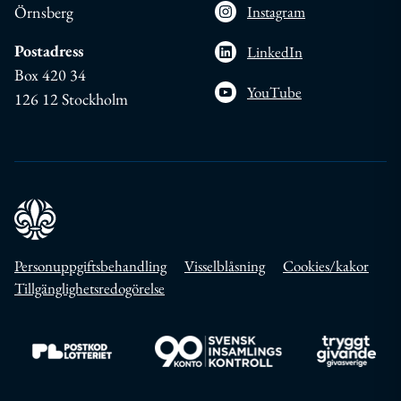
Örnsberg
Instagram
Postadress
LinkedIn
Box 420 34
YouTube
126 12 Stockholm
Personuppgiftsbehandling
Visselblåsning
Cookies/kakor
Tillgänglighetsredogörelse
Till https://www.postkodlotteriet.se/
Till https://www.insamlingskontroll.se/
Till https://w