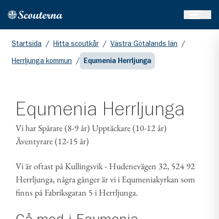
Öppna 
Hem
Gå till huvudinnehållet
Startsida
/
Hitta scoutkår
/
Västra Götalands län
/
Herrljunga kommun
/
Equmenia Herrljunga
Equmenia Herrljunga
Vi har Spårare (8-9 år) Upptäckare (10-12 år)
Äventyrare (12-15 år)
Vi är oftast på Kullingsvik - Hudenevägen 32, 524 92
Herrljunga, några gånger är vi i Equmeniakyrkan som
finns på Fabriksgatan 5 i Herrljunga.