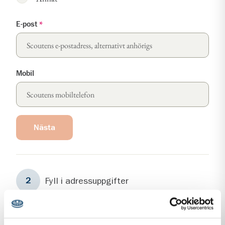
E-post
*
Mobil
Nästa
Steg
2
Fyll i adressuppgifter
2