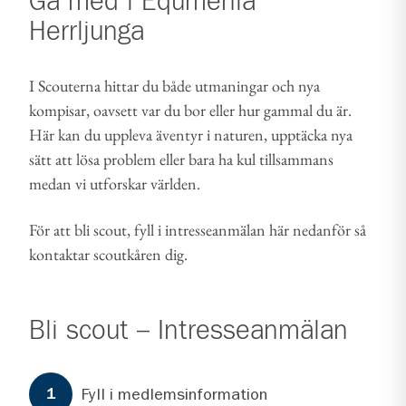
Gå med i
Equmenia
Herrljunga
I Scouterna hittar du både utmaningar och nya
kompisar, oavsett var du bor eller hur gammal du är.
Här kan du uppleva äventyr i naturen, upptäcka nya
sätt att lösa problem eller bara ha kul tillsammans
medan vi utforskar världen.
För att bli scout, fyll i intresseanmälan här nedanför så
kontaktar scoutkåren dig.
Bli scout – Intresseanmälan
Formuläret har
3
steg.
Steg
1
Fyll i medlemsinformation
1