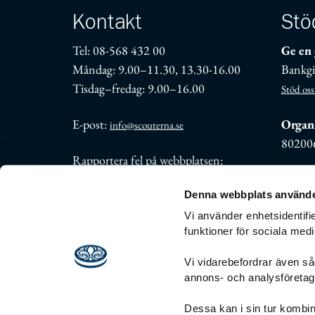
Kontakt
Stö
Tel: 08-568 432 00
Ge en 
Måndag: 9.00–11.30, 13.30-16.00
Bankgi
Tisdag–fredag: 9.00–16.00
Stöd oss
E-post:
Organi
info@scouterna.se
80200
Rapportera fel på webbplatsen:
support@scouterna.se
Denna webbplats använde
Fler kontaktuppgifter
Vi använder enhetsidentifie
funktioner för sociala medi
Vi vidarebefordrar även såd
annons- och analysföreta
Personuppgiftsbehandling
Visselblåsnin
Dessa kan i sin tur kombin