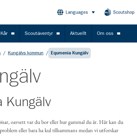
Languages
Scoutshop
Öppna meny
 Kår
Scoutäventyr
Aktuellt
Om oss
Öppna meny
Öppna meny
Öppna m
n
/
Kungälvs kommun
/
Equmenia Kungälv
ngälv
 Kungälv
sar, oavsett var du bor eller hur gammal du är. Här kan du
 problem eller bara ha kul tillsammans medan vi utforskar