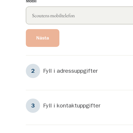
Mobil
Nästa
Steg
2
Fyll i adressuppgifter
2
Steg
3
Fyll i kontaktuppgifter
3