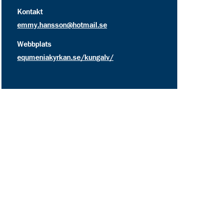
kontakt information för Equmenia Kungälv
Kontakt
emmy.hansson@hotmail.se
Webbplats
equmeniakyrkan.se/kungalv/