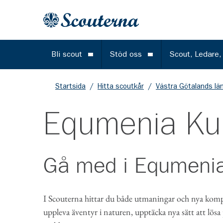
Gå till huvudinnehållet
Till startsidan
Bli scout
Stöd oss
Scout, Ledare,
Öppna meny
Öppna meny
Startsida
/
Hitta scoutkår
/
Västra Götalands lä
Equmenia Ku
Gå med i
Equmenia
I Scouterna hittar du både utmaningar och nya kompi
uppleva äventyr i naturen, upptäcka nya sätt att lösa