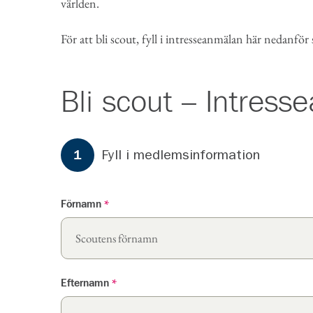
världen.
För att bli scout, fyll i intresseanmälan här nedanför
Bli scout – Intres
Formuläret har
3
steg.
Steg
1
Fyll i medlemsinformation
1
Förnamn
*
Efternamn
*