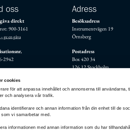
d oss
Adress
gåva direkt
Besöksadress
rot: 900-3161
Instrumentvägen 19
Örnsberg
 – ge en gåva
sationsnr.
Postadress
6-2942
Box 420 34
126 12 Stockholm
r cookies
rare för att anpassa innehållet och annonserna till användarna, t
er och analysera vår trafik.
ana identifierare och annan information från din enhet till de so
g som vi samarbetar med.
g
Cookies/kakor
era informationen med annan information som du har tillhandahål