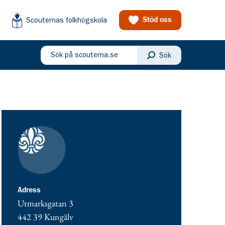
Scouternas folkhögskola
Stöd oss
Sök på scouterna.se
Sök
eny
Kontaktuppgifter
adress för Equmenia Kungälv
Adress
Utmarksgatan 3
442 39
Kungälv