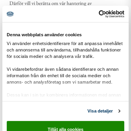
Därför vill vi berätta om vår hantering av
personuppgifter och om dataskyddsförordningen
(GDPR).
Läs mer om vår personuppgiftshantering
Denna webbplats använder cookies
Information-personuppgiftshantering-Scoutnet.pdf (PDF 129 KB)
Vi använder enhetsidentifierare för att anpassa innehållet
och annonserna till användarna, tillhandahålla funktioner
för sociala medier och analysera vår trafik.
Vi vidarebefordrar även sådana identifierare och annan
Kontaktuppgifter
information från din enhet till de sociala medier och
annons- och analysföretag som vi samarbetar med.
Dessa kan i sin tur kombinera informationen med annan
information som du har tillhandahållit eller som de har
adress för Morlanda Scoutkår
Adress
samlat in när du har använt deras tjänster.
Visa detaljer
Klockarebergvägen 4
474 32
Ellös
Tillåt alla cookies