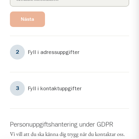
Nästa
Steg
2
Fyll i adressuppgifter
2
Steg
3
Fyll i kontaktuppgifter
3
Personuppgiftshantering under GDPR
Vi vill att du ska känna dig trygg när du kontaktar oss.