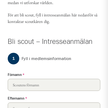
medan vi utforskar världen.
För att bli scout, fyll i intresseanmälan här nedanför så
kontaktar scoutkåren dig.
Bli scout – Intresseanmälan
Formuläret har
3
steg.
Steg
1
Fyll i medlemsinformation
1
Förnamn
*
Efternamn
*