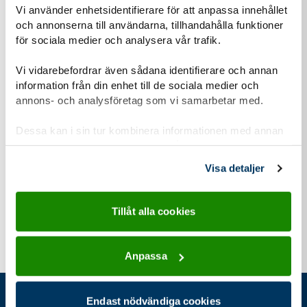
Vi använder enhetsidentifierare för att anpassa innehållet
och annonserna till användarna, tillhandahålla funktioner
Nästa
för sociala medier och analysera vår trafik.
Vi vidarebefordrar även sådana identifierare och annan
information från din enhet till de sociala medier och
Steg
2
annons- och analysföretag som vi samarbetar med.
Ansökningsfrågor
2
Dessa kan i sin tur kombinera informationen med annan
information som du har tillhandahållit eller som de har
samlat in när du har använt deras tjänster.
Visa detaljer
Tillåt alla cookies
Anpassa
Endast nödvändiga cookies