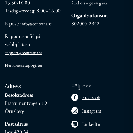
13.30-16.00
Stöd oss – ge en gåva
Tisdag–fredag: 9.00–16.00
Organisationsnr.
E-post:
802006-2942
info@scouterna.se
Rapportera fel på
webbplatsen:
support@scouterna.se
Fler kontaktuppgifter
Adress
Följ oss
Besöksadress
Facebook
Instrumentvägen 19
Örnsberg
Instagram
Postadress
LinkedIn
Box 420 34