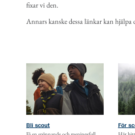
fixar vi den.
Annars kanske dessa länkar kan hjälpa di
För sc
Bli scout
Här hitt
Få en spännande och meningsfull