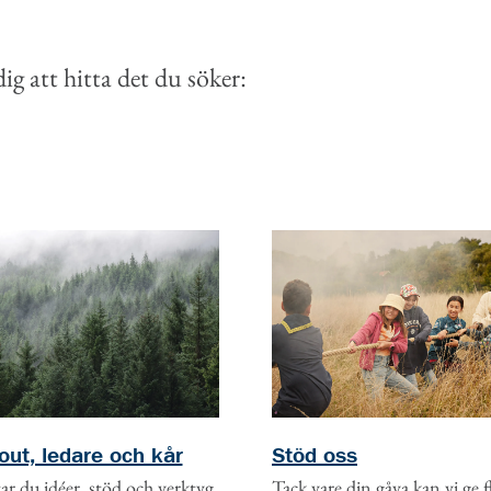
g att hitta det du söker:
out, ledare och kår
Stöd oss
ar du idéer, stöd och verktyg
Tack vare din gåva kan vi ge f