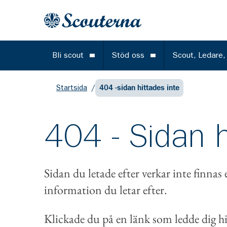
Gå till huvudinnehållet
Till startsidan
Bli scout
Stöd oss
Scout, Ledare,
Öppna meny
Öppna meny
Startsida
/
404 -sidan hittades inte
404 - Sidan h
Sidan du letade efter verkar inte finnas 
information du letar efter.
Klickade du på en länk som ledde dig hi