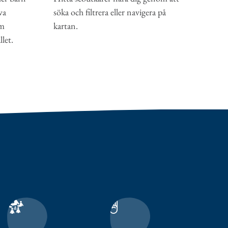
va
söka och filtrera eller navigera på
om
kartan.
let.