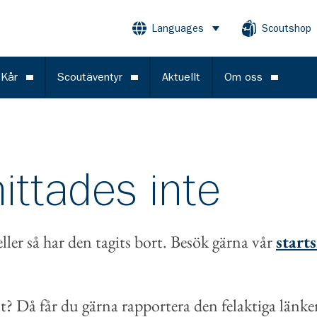
Languages
Scoutshop
Öppna meny
 Kår
Scoutäventyr
Aktuellt
Om oss
Öppna meny
Öppna meny
Öppna m
ittades inte
eller så har den tagits bort. Besök gärna vår
start
t? Då får du gärna rapportera den felaktiga länken