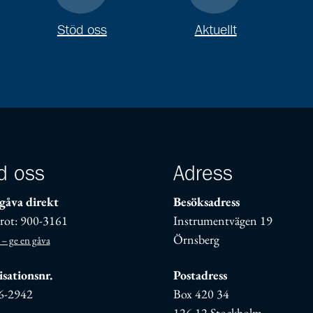
Stöd oss
Aktuellt
d oss
Adress
gåva direkt
Besöksadress
rot: 900-3161
Instrumentvägen 19
Örnsberg
 – ge en gåva
sationsnr.
Postadress
6-2942
Box 420 34
126 12 Stockholm