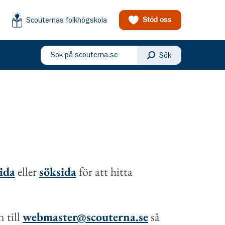
Scouternas folkhögskola
Stöd oss
Sök på scouterna.se
Sök
eny
sida
eller
söksida
för att hitta
 till
webmaster@scouterna.se
så