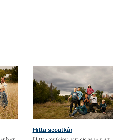
Hitta scoutkår
ler barn
Hitta scoutkårer nära dig genom att