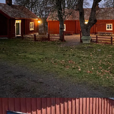
Föreningen för Frustunaby förvaltar scoutgården Fr
Scouterna. Anläggningen, som har anor från 1700-ta
välskött och passar både scoutgruppen och konferensg
Frösjön med egen brygga och båtar.
Frustunabys hemsida