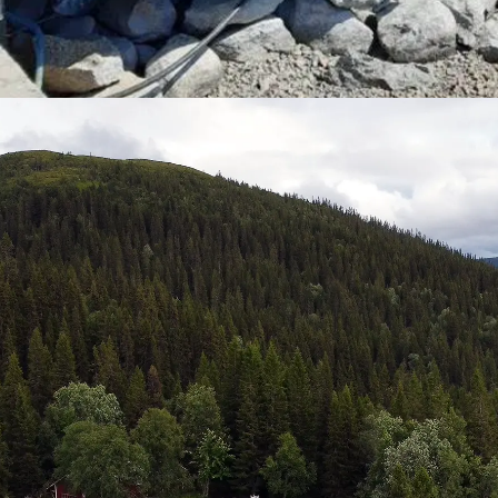
Mullfjällsstationen
Belägen vid foten av Mullfjället, ett stenkast får de
Med fjället utanför dörren och med bra kommunikati
detta det perfekta boendet och destinationen för st
icke scouter, att ha som utgångspunkt för sina fjälläv