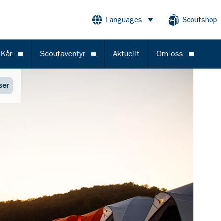
Languages
Scoutshop
Öppna meny
 Kår
Scoutäventyr
Aktuellt
Om oss
Öppna meny
Öppna meny
Öppna m
ser