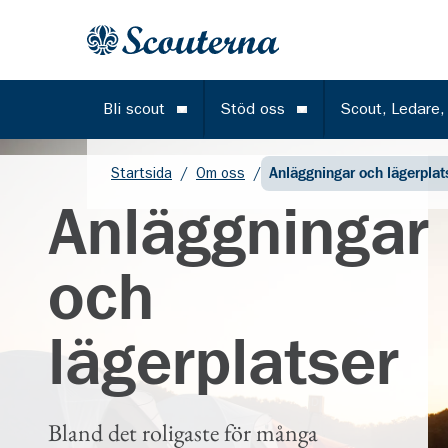
Gå till huvudinnehållet
Till startsidan
Bli scout
Stöd oss
Scout, Ledare,
Öppna meny
Öppna meny
Startsida
/
Om oss
/
Anläggningar och lägerplat
Anläggningar
och
lägerplatser
Bland det roligaste för många