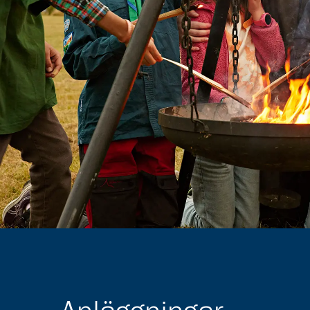
Ska ni kanske ha scoutläger, konferens eller planeri
På scoutstuga.se kan du via en interaktiv karta söka di
scoutstugor och lägerplatser som finns tillgängliga f
Läs mer på scoutstuga.se