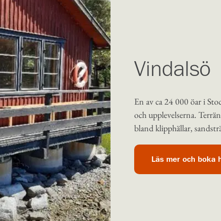
Vindalsö
En av ca 24 000 öar i Sto
och upplevelserna. Terrä
bland klipphällar, sandst
Läs mer och boka 