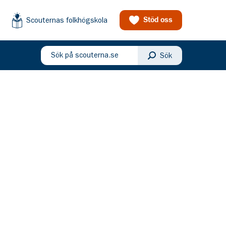
Scouternas folkhögskola
Stöd oss
Sök på scouterna.se
Sök
eny