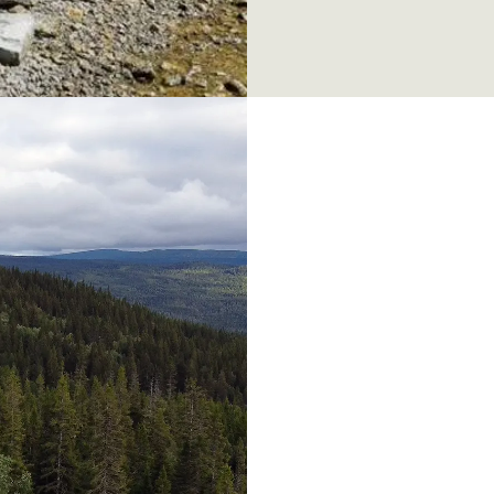
t mer kända skidorten Åre.
oner med t.ex. tåg är
örre grupper, scouter som
entyr.