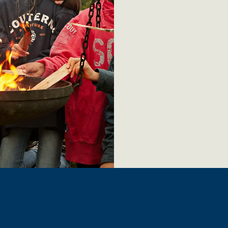
ngshelg med ledarteamet?
g fram till olika
ör uthyrning.