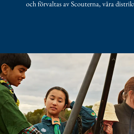
och förvaltas av Scouterna, våra distrik
Välkommen till
scoutstuga.se