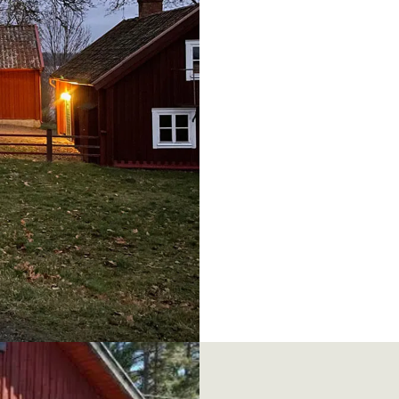
ustunaby i Gnesta åt
let, är charmig och
äster, den ligger vid