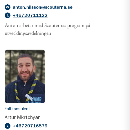
anton.nilsson@scouterna.se
+46720711122
Anton arbetar med Scouternas program på
utvecklingsavdelningen.
Fältkonsulent
Artur Mkrtchyan
+46720716579