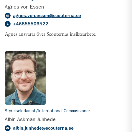
Agnes von Essen
agnes.von.essen@scouterna.se
+46855506522
Agnes ansvarar över Scouternas insiktsarbete.
Styrelseledamot/International Commissioner
Albin Askman Junhede
albin.junhede@scouterna.se