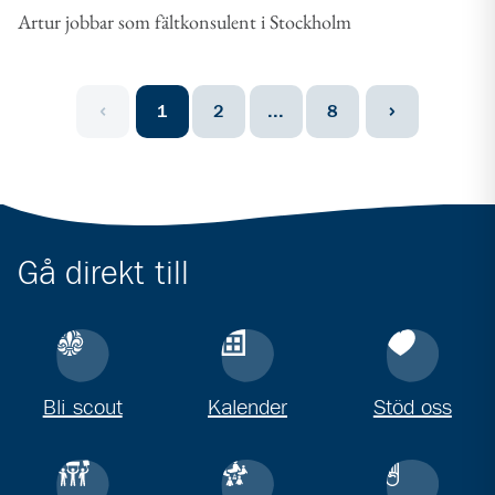
Artur jobbar som fältkonsulent i Stockholm
1
2
...
8
Föregående sida
Nästa sida
Gå direkt till
Bli scout
Kalender
Stöd oss