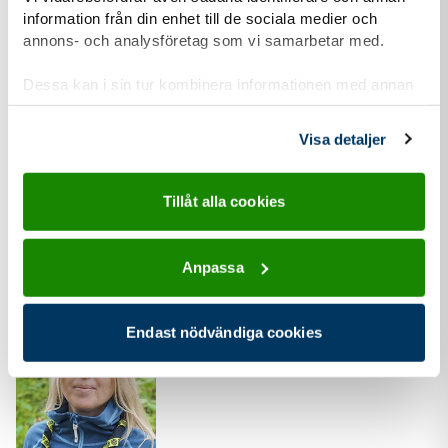
information från din enhet till de sociala medier och
annons- och analysföretag som vi samarbetar med.
Dessa kan i sin tur kombinera informationen med annan
information som du har tillhandahållit eller som de har
Utvecklingschef
samlat in när du har använt deras tjänster.
Visa detaljer
Anna Lindgren
anna.lindgren@scouterna.se
Tillåt alla cookies
+46734245969
Anna är chef för Scouternas utvecklingsavdelning
Anpassa
Endast nödvändiga cookies