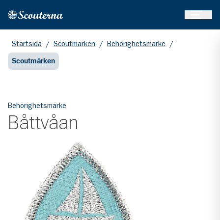
Öppna 
Hem
Gå till huvudinnehållet
Startsida
/
Scoutmärken
/
Behörighetsmärke
/
Scoutmärken
Behörighetsmärke
Båttvåan