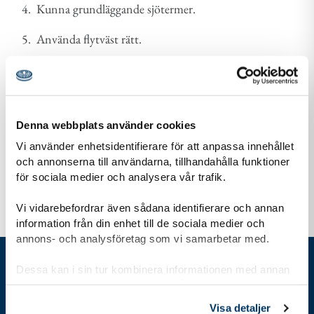
Kunna grundläggande sjötermer.
Använda flytväst rätt.
Uppträda ansvarsfullt på och vid vatten.
Denna webbplats använder cookies
Se märket i Scoutshopen
Vi använder enhetsidentifierare för att anpassa innehållet
och annonserna till användarna, tillhandahålla funktioner
för sociala medier och analysera vår trafik.
Vi vidarebefordrar även sådana identifierare och annan
information från din enhet till de sociala medier och
annons- och analysföretag som vi samarbetar med.
Dessa kan i sin tur kombinera informationen med annan
Gå direkt till
information som du har tillhandahållit eller som de har
samlat in när du har använt deras tjänster.
Visa detaljer